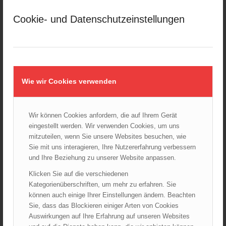
März 2025
Cookie- und Datenschutzeinstellungen
Februar 2025
Januar 2025
Dezember 2024
November 2024
Oktober 2024
Wie wir Cookies verwenden
September 2024
August 2024
Wir können Cookies anfordern, die auf Ihrem Gerät
Juli 2024
eingestellt werden. Wir verwenden Cookies, um uns
Juni 2024
mitzuteilen, wenn Sie unsere Websites besuchen, wie
Mai 2024
Sie mit uns interagieren, Ihre Nutzererfahrung verbessern
und Ihre Beziehung zu unserer Website anpassen.
April 2024
März 2024
Klicken Sie auf die verschiedenen
Kategorienüberschriften, um mehr zu erfahren. Sie
Februar 2024
können auch einige Ihrer Einstellungen ändern. Beachten
Januar 2024
Sie, dass das Blockieren einiger Arten von Cookies
Dezember 2023
Auswirkungen auf Ihre Erfahrung auf unseren Websites