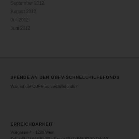
September 2012
August 2012
Juli 2012
Juni 2012
SPENDE AN DEN ÖBFV-SCHNELLHILFEFONDS
Was ist der ÖBFV-Schnellhilfefonds?
ERREICHBARKEIT
Voitgasse 4 · 1220 Wien
Tel: +43 (1) 545 82 30 · Fax: +43 (1) 545 82 30 DW 13