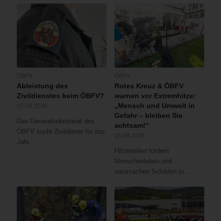
ÖBFV
ÖBFV
Ableistung des
Rotes Kreuz & ÖBFV
Zivildienstes beim ÖBFV?
warnen vor Extremhitze:
„Mensch und Umwelt in
07.08.2026
Gefahr – bleiben Sie
Das Generalsekretariat des
achtsam!“
ÖBFV sucht Zivildiener für das
05.08.2026
Jahr…
Hitzewellen fordern
Menschenleben und
verursachen Schäden in…