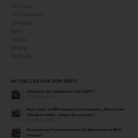
LFV Tirol
LFV Vorarlberg
LFV Wien
ÖBFV
Corona
ÖFKAD
TRVB-AK
AKTUELLES AUS DEM ÖBFV
Ableistung des Zivildienstes beim ÖBFV?
07.08.2026 - 10:00
Rotes Kreuz & ÖBFV warnen vor Extremhitze: „Mensch und
Umwelt in Gefahr – bleiben Sie achtsam!“
05.08.2026 - 12:38
Hitzestress im Feuerwehreinsatz: Die Mannschaft im Blick
behalten!