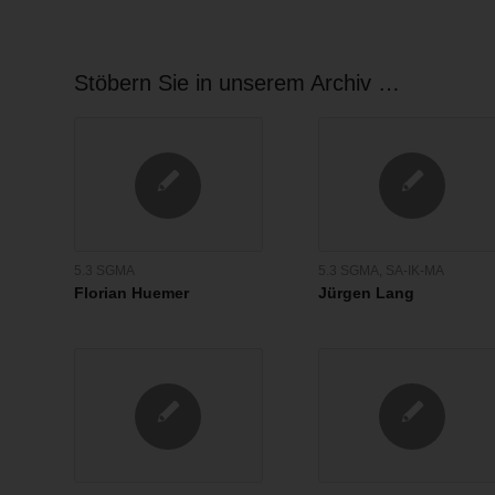
Stöbern Sie in unserem Archiv …
5.3 SGMA
5.3 SGMA
,
SA-IK-MA
Florian Huemer
Jürgen Lang