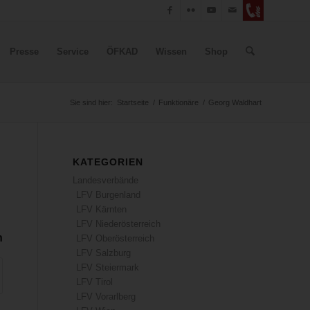
Presse
Service
ÖFKAD
Wissen
Shop
Sie sind hier:
Startseite
/
Funktionäre
/
Georg Waldhart
KATEGORIEN
Landesverbände
LFV Burgenland
LFV Kärnten
LFV Niederösterreich
n
LFV Oberösterreich
LFV Salzburg
LFV Steiermark
LFV Tirol
LFV Vorarlberg