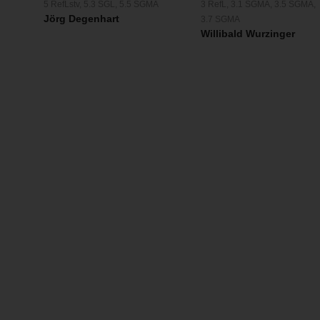
3 RefL
,
3.1 SGMA
,
3.5 SGMA
,
5 RefLstv
,
5.3 SGL
,
5.5 SGMA
Jörg Degenhart
3.7 SGMA
Willibald Wurzinger