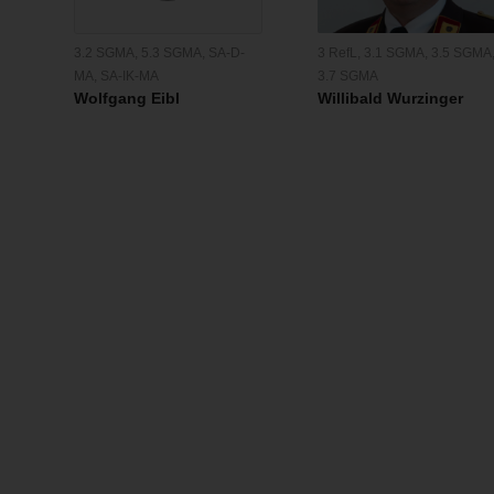
3 RefL
,
3.1 SGMA
,
3.5 SGMA
3.2 SGMA
,
5.3 SGMA
,
SA-D-
3.7 SGMA
MA
,
SA-IK-MA
Willibald Wurzinger
Wolfgang Eibl