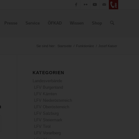
Presse
Service
ÖFKAD
Wissen
Shop
Sie sind hier:
Startseite
/
Funktionäre
/
Josef Kaiser
KATEGORIEN
Landesverbände
LFV Burgenland
LFV Kärnten
LFV Niederösterreich
n
LFV Oberösterreich
LFV Salzburg
LFV Steiermark
LFV Tirol
LFV Vorarlberg