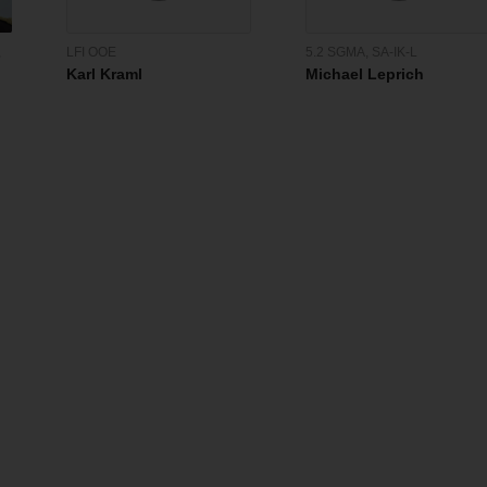
,
LFI OOE
5.2 SGMA
,
SA-IK-L
Karl Kraml
Michael Leprich