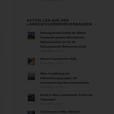
25.07.2026 - 17:21
AKTUELLES AUS DEN
LANDESFEUERWEHRVERBÄNDEN
Rettungshunde-Staffel der Wiener
Feuerwehr gewinnt Mannschafts-
Weltmeistertitel bei der 29.
Rettungshunde Weltmeisterschaft
30.09.2025 - 10:55
Wiener Feuerwehrfest 2025
06.08.2025 - 17:00
Wien: Fortbildung der
Höhenrettungsgruppen der
österreichischen Berufsfeuerwehren
14.05.2025 - 15:08
Brand in Wien Leopoldstadt fordert ein
Todesopfer
04.11.2024 - 13:03
Großeinsatz in Wien-Mariahilf