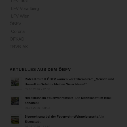
LFV Tirol
LFV Vorarlberg
LFV Wien
ÖBFV
Corona
ÖFKAD
TRVB-AK
AKTUELLES AUS DEM ÖBFV
Rotes Kreuz & ÖBFV warnen vor Extremhitze: „Mensch und
Umwelt in Gefahr – bleiben Sie achtsam!“
05.08.2026 - 12:38
Hitzestress im Feuerwehreinsatz: Die Mannschaft im Blick
behalten!
30.07.2026 - 08:33
Siegerehrung bei der Feuerwehr-Weltmeisterschaft in
Eisenstadt
26.07.2026 - 13:39