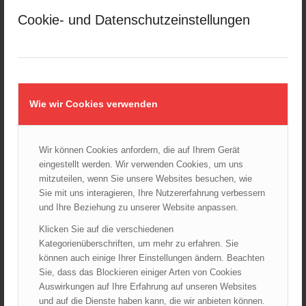
März 2025
Cookie- und Datenschutzeinstellungen
Februar 2025
Januar 2025
Dezember 2024
November 2024
Oktober 2024
Wie wir Cookies verwenden
September 2024
August 2024
Juli 2024
Wir können Cookies anfordern, die auf Ihrem Gerät
eingestellt werden. Wir verwenden Cookies, um uns
Juni 2024
mitzuteilen, wenn Sie unsere Websites besuchen, wie
Mai 2024
Sie mit uns interagieren, Ihre Nutzererfahrung verbessern
April 2024
und Ihre Beziehung zu unserer Website anpassen.
März 2024
Klicken Sie auf die verschiedenen
Februar 2024
Kategorienüberschriften, um mehr zu erfahren. Sie
Januar 2024
können auch einige Ihrer Einstellungen ändern. Beachten
Sie, dass das Blockieren einiger Arten von Cookies
Dezember 2023
Auswirkungen auf Ihre Erfahrung auf unseren Websites
November 2023
und auf die Dienste haben kann, die wir anbieten können.