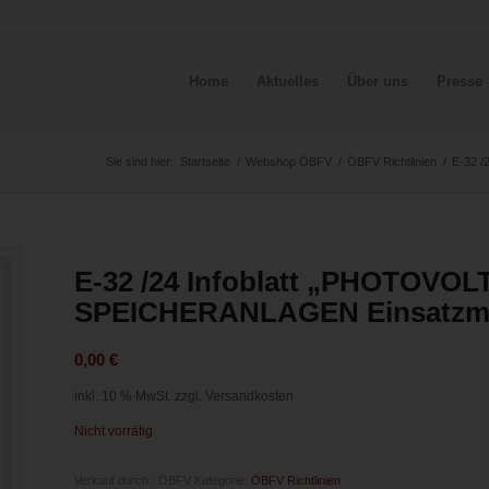
Home
Aktuelles
Über uns
Presse
Sie sind hier:
Startseite
/
Webshop ÖBFV
/
ÖBFV Richtlinien
/
E-32 
E-32 /24 Infoblatt „PHOTO
SPEICHERANLAGEN Einsatzma
0,00
€
inkl. 10 % MwSt.
zzgl. Versandkosten
Nicht vorrätig
Verkauf durch : ÖBFV
Kategorie:
ÖBFV Richtlinien