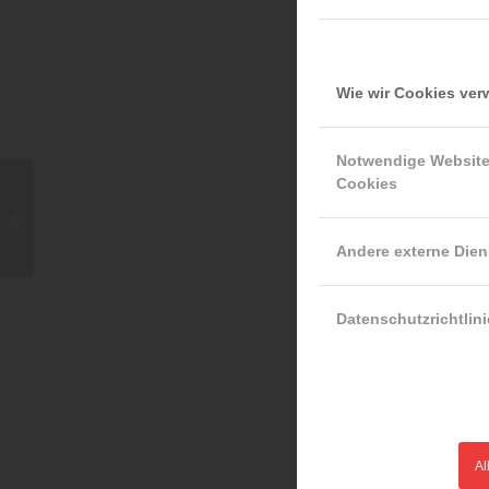
Wie wir Cookies ve
Notwendige Websit
Cookies
TRVB 117 /24 (O)
„ORGANISATORISCHER
BRANDSCHUTZ –
Andere externe Dien
AUSBILDUNG...
Datenschutzrichtlini
Al