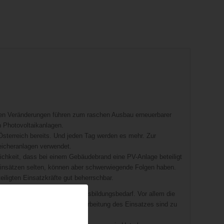
hen Veränderungen führen zum raschen Ausbau erneuerbarer
n Photovoltaikanlagen.
Österreich bereits. Und jeden Tag werden es mehr. Zur
eicheranlagen verwendet.
ichkeit, dass bei einem Gebäudebrand eine PV-Anlage beteiligt
hreinsätzen selten, können aber schwerwiegende Folgen haben.
iligten Einsatzkräfte gut beherrschbar.
a erhöhter Schulungs- und Ausbildungsbedarf. Vor allem die
wie möglicher Geräte zur Abarbeitung des Einsatzes sind zu