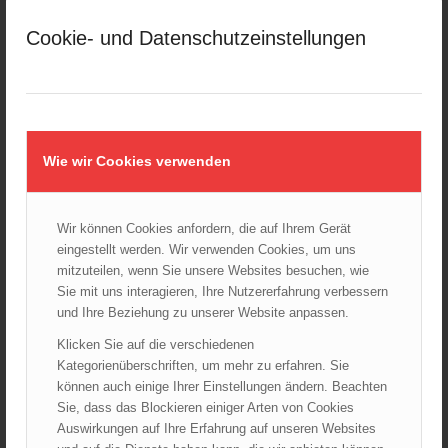
März 2025
Cookie- und Datenschutzeinstellungen
Februar 2025
Januar 2025
Dezember 2024
November 2024
Oktober 2024
Wie wir Cookies verwenden
September 2024
August 2024
Wir können Cookies anfordern, die auf Ihrem Gerät
Juli 2024
eingestellt werden. Wir verwenden Cookies, um uns
Juni 2024
mitzuteilen, wenn Sie unsere Websites besuchen, wie
Mai 2024
Sie mit uns interagieren, Ihre Nutzererfahrung verbessern
und Ihre Beziehung zu unserer Website anpassen.
April 2024
März 2024
Klicken Sie auf die verschiedenen
Kategorienüberschriften, um mehr zu erfahren. Sie
Februar 2024
können auch einige Ihrer Einstellungen ändern. Beachten
Januar 2024
Sie, dass das Blockieren einiger Arten von Cookies
Dezember 2023
Auswirkungen auf Ihre Erfahrung auf unseren Websites