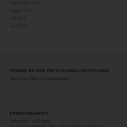
September 2012
August 2012
Juli 2012
Juni 2012
SPENDE AN DEN ÖBFV-SCHNELLHILFEFONDS
Was ist der ÖBFV-Schnellhilfefonds?
ERREICHBARKEIT
Voitgasse 4 · 1220 Wien
Tel: +43 (1) 545 82 30 · Fax: +43 (1) 545 82 30 DW 13