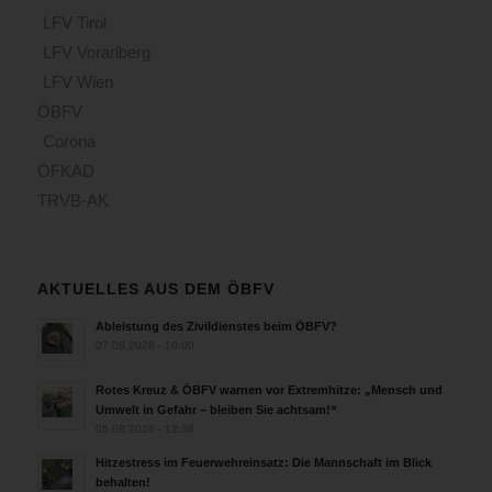
LFV Tirol
LFV Vorarlberg
LFV Wien
ÖBFV
Corona
ÖFKAD
TRVB-AK
AKTUELLES AUS DEM ÖBFV
Ableistung des Zivildienstes beim ÖBFV?
07.08.2026 - 10:00
Rotes Kreuz & ÖBFV warnen vor Extremhitze: „Mensch und
Umwelt in Gefahr – bleiben Sie achtsam!“
05.08.2026 - 12:38
Hitzestress im Feuerwehreinsatz: Die Mannschaft im Blick
behalten!