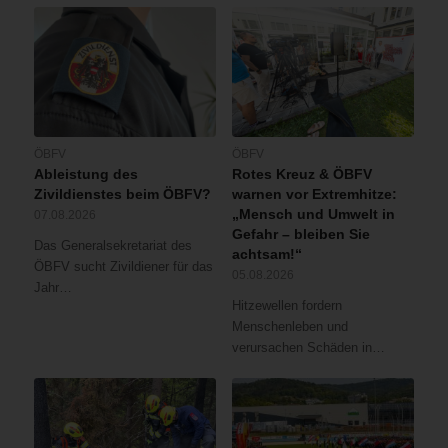
ÖBFV
ÖBFV
Ableistung des
Rotes Kreuz & ÖBFV
Zivildienstes beim ÖBFV?
warnen vor Extremhitze:
„Mensch und Umwelt in
07.08.2026
Gefahr – bleiben Sie
Das Generalsekretariat des
achtsam!“
ÖBFV sucht Zivildiener für das
05.08.2026
Jahr…
Hitzewellen fordern
Menschenleben und
verursachen Schäden in…