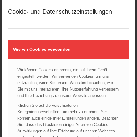
März 2025
Cookie- und Datenschutzeinstellungen
Februar 2025
Januar 2025
Dezember 2024
November 2024
Oktober 2024
Wie wir Cookies verwenden
September 2024
August 2024
Wir können Cookies anfordern, die auf Ihrem Gerät
Juli 2024
eingestellt werden. Wir verwenden Cookies, um uns
Juni 2024
mitzuteilen, wenn Sie unsere Websites besuchen, wie
Mai 2024
Sie mit uns interagieren, Ihre Nutzererfahrung verbessern
und Ihre Beziehung zu unserer Website anpassen.
April 2024
März 2024
Klicken Sie auf die verschiedenen
Kategorienüberschriften, um mehr zu erfahren. Sie
Februar 2024
können auch einige Ihrer Einstellungen ändern. Beachten
Januar 2024
Sie, dass das Blockieren einiger Arten von Cookies
Dezember 2023
Auswirkungen auf Ihre Erfahrung auf unseren Websites