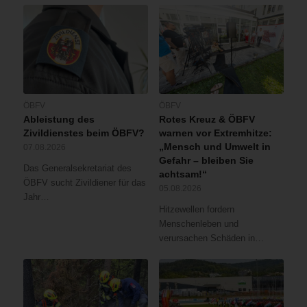
ÖBFV
ÖBFV
Ableistung des
Rotes Kreuz & ÖBFV
Zivildienstes beim ÖBFV?
warnen vor Extremhitze:
„Mensch und Umwelt in
07.08.2026
Gefahr – bleiben Sie
Das Generalsekretariat des
achtsam!“
ÖBFV sucht Zivildiener für das
05.08.2026
Jahr…
Hitzewellen fordern
Menschenleben und
verursachen Schäden in…