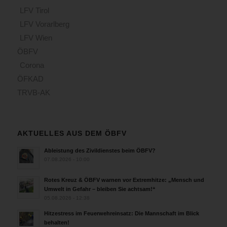
LFV Tirol
LFV Vorarlberg
LFV Wien
ÖBFV
Corona
ÖFKAD
TRVB-AK
AKTUELLES AUS DEM ÖBFV
Ableistung des Zivildienstes beim ÖBFV?
07.08.2026 - 10:00
Rotes Kreuz & ÖBFV warnen vor Extremhitze: „Mensch und
Umwelt in Gefahr – bleiben Sie achtsam!“
05.08.2026 - 12:38
Hitzestress im Feuerwehreinsatz: Die Mannschaft im Blick
behalten!