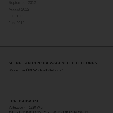
September 2012
August 2012
Juli 2012
Juni 2012
SPENDE AN DEN ÖBFV-SCHNELLHILFEFONDS
Was ist der ÖBFV-Schnellhilfefonds?
ERREICHBARKEIT
Voitgasse 4 · 1220 Wien
Tel: +43 (1) 545 82 30 · Fax: +43 (1) 545 82 30 DW 13