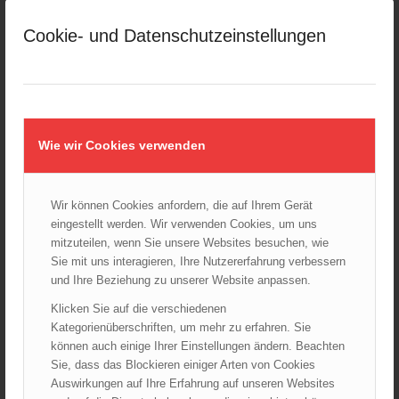
März 2025
Cookie- und Datenschutzeinstellungen
Februar 2025
Januar 2025
Dezember 2024
November 2024
Oktober 2024
Wie wir Cookies verwenden
September 2024
August 2024
Wir können Cookies anfordern, die auf Ihrem Gerät
Juli 2024
eingestellt werden. Wir verwenden Cookies, um uns
Juni 2024
mitzuteilen, wenn Sie unsere Websites besuchen, wie
Mai 2024
Sie mit uns interagieren, Ihre Nutzererfahrung verbessern
und Ihre Beziehung zu unserer Website anpassen.
April 2024
März 2024
Klicken Sie auf die verschiedenen
Kategorienüberschriften, um mehr zu erfahren. Sie
Februar 2024
können auch einige Ihrer Einstellungen ändern. Beachten
Januar 2024
Sie, dass das Blockieren einiger Arten von Cookies
Dezember 2023
Auswirkungen auf Ihre Erfahrung auf unseren Websites