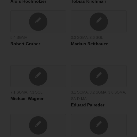
Alois Hochholzer
Tobias Kirchmair
5.4 SGMA
3.3 SGMA
,
3.6 SGL
Robert Gruber
Markus Reitbauer
7.1 SGMA
,
7.3 SGL
3.1 SGMA
,
3.2 SGMA
,
3.6 SGMA
,
Michael Wagner
SA-D-MA
Eduard Paireder