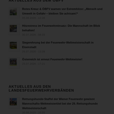
AKTUELLES AUS DEM ÖBFV
Rotes Kreuz & ÖBFV warnen vor Extremhitze: „Mensch und
Umwelt in Gefahr – bleiben Sie achtsam!“
05.08.2026 - 12:38
Hitzestress im Feuerwehreinsatz: Die Mannschaft im Blick
behalten!
30.07.2026 - 08:33
Siegerehrung bei der Feuerwehr-Weltmeisterschaft in
Eisenstadt
26.07.2026 - 13:39
Österreich ist erneut Feuerwehr-Weltmeister!
25.07.2026 - 17:21
AKTUELLES AUS DEN
LANDESFEUERWEHRVERBÄNDEN
Rettungshunde-Staffel der Wiener Feuerwehr gewinnt
Mannschafts-Weltmeistertitel bei der 29. Rettungshunde
Weltmeisterschaft
30.09.2025 - 10:55