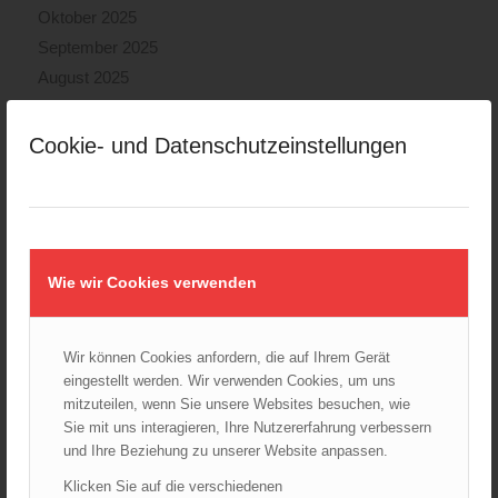
Oktober 2025
September 2025
August 2025
Juli 2025
Juni 2025
Cookie- und Datenschutzeinstellungen
Mai 2025
April 2025
März 2025
Februar 2025
Wie wir Cookies verwenden
Januar 2025
Dezember 2024
November 2024
Wir können Cookies anfordern, die auf Ihrem Gerät
Oktober 2024
eingestellt werden. Wir verwenden Cookies, um uns
mitzuteilen, wenn Sie unsere Websites besuchen, wie
September 2024
Sie mit uns interagieren, Ihre Nutzererfahrung verbessern
August 2024
und Ihre Beziehung zu unserer Website anpassen.
Juli 2024
Klicken Sie auf die verschiedenen
Juni 2024