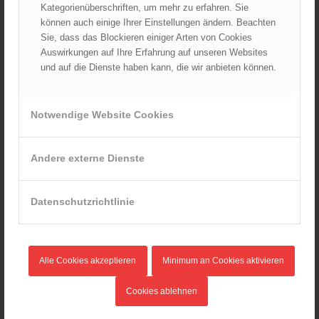
Kategorienüberschriften, um mehr zu erfahren. Sie
Mai 2024
können auch einige Ihrer Einstellungen ändern. Beachten
April 2024
Sie, dass das Blockieren einiger Arten von Cookies
Auswirkungen auf Ihre Erfahrung auf unseren Websites
März 2024
und auf die Dienste haben kann, die wir anbieten können.
Februar 2024
Januar 2024
Dezember 2023
Notwendige Website Cookies
November 2023
Oktober 2023
Andere externe Dienste
September 2023
August 2023
Datenschutzrichtlinie
Juli 2023
Juni 2023
Mai 2023
Alle Cookies akzeptieren
Minimum an Cookies aktivieren
April 2023
März 2023
Cookies ablehnen
Februar 2023