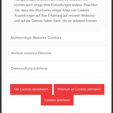
Mai 2024
können auch einige Ihrer Einstellungen ändern. Beachten
April 2024
Sie, dass das Blockieren einiger Arten von Cookies
März 2024
Auswirkungen auf Ihre Erfahrung auf unseren Websites
Februar 2024
und auf die Dienste haben kann, die wir anbieten können.
Januar 2024
Dezember 2023
Notwendige Website Cookies
November 2023
Oktober 2023
Andere externe Dienste
September 2023
August 2023
Datenschutzrichtlinie
Juli 2023
Juni 2023
Mai 2023
April 2023
Alle Cookies akzeptieren
Minimum an Cookies aktivieren
März 2023
Cookies ablehnen
Februar 2023
Januar 2023