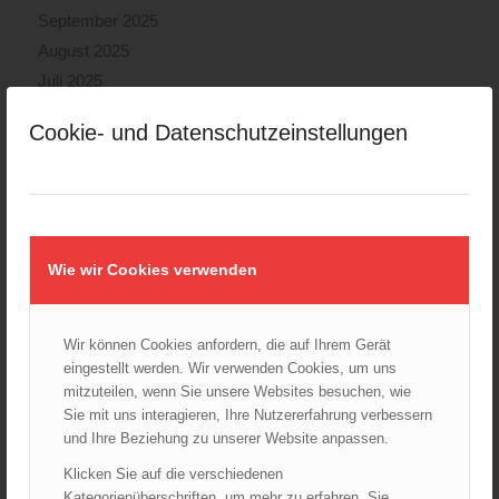
September 2025
August 2025
Juli 2025
Juni 2025
Cookie- und Datenschutzeinstellungen
Mai 2025
April 2025
März 2025
Februar 2025
Januar 2025
Wie wir Cookies verwenden
Dezember 2024
November 2024
Wir können Cookies anfordern, die auf Ihrem Gerät
Oktober 2024
eingestellt werden. Wir verwenden Cookies, um uns
September 2024
mitzuteilen, wenn Sie unsere Websites besuchen, wie
August 2024
Sie mit uns interagieren, Ihre Nutzererfahrung verbessern
und Ihre Beziehung zu unserer Website anpassen.
Juli 2024
Juni 2024
Klicken Sie auf die verschiedenen
Kategorienüberschriften, um mehr zu erfahren. Sie