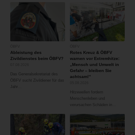
ÖBFV
ÖBFV
Ableistung des
Rotes Kreuz & ÖBFV
Zivildienstes beim ÖBFV?
warnen vor Extremhitze:
„Mensch und Umwelt in
07.08.2026
Gefahr – bleiben Sie
Das Generalsekretariat des
achtsam!“
ÖBFV sucht Zivildiener für das
05.08.2026
Jahr…
Hitzewellen fordern
Menschenleben und
verursachen Schäden in…