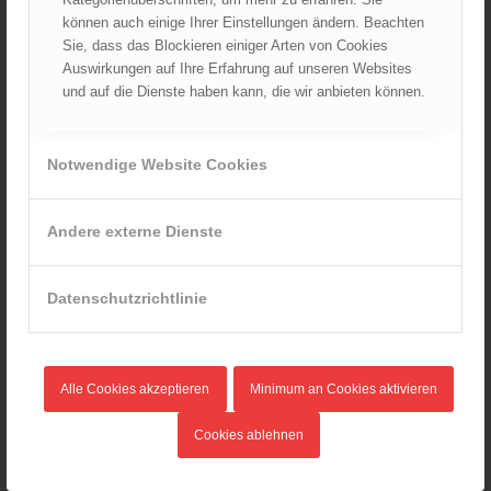
Mai 2024
können auch einige Ihrer Einstellungen ändern. Beachten
April 2024
Sie, dass das Blockieren einiger Arten von Cookies
März 2024
Auswirkungen auf Ihre Erfahrung auf unseren Websites
und auf die Dienste haben kann, die wir anbieten können.
Februar 2024
Januar 2024
Dezember 2023
Notwendige Website Cookies
November 2023
Oktober 2023
Andere externe Dienste
September 2023
August 2023
Datenschutzrichtlinie
Juli 2023
Juni 2023
Mai 2023
April 2023
Alle Cookies akzeptieren
Minimum an Cookies aktivieren
März 2023
Cookies ablehnen
Februar 2023
Januar 2023