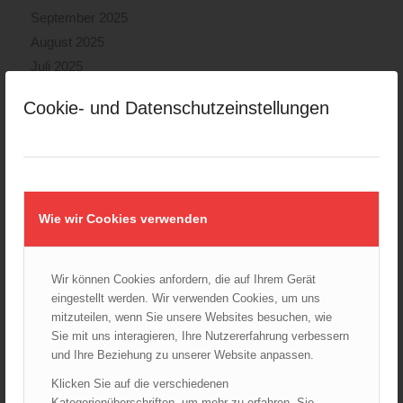
September 2025
August 2025
Juli 2025
Juni 2025
Cookie- und Datenschutzeinstellungen
Mai 2025
April 2025
März 2025
Februar 2025
Januar 2025
Wie wir Cookies verwenden
Dezember 2024
November 2024
Wir können Cookies anfordern, die auf Ihrem Gerät
Oktober 2024
eingestellt werden. Wir verwenden Cookies, um uns
September 2024
mitzuteilen, wenn Sie unsere Websites besuchen, wie
August 2024
Sie mit uns interagieren, Ihre Nutzererfahrung verbessern
und Ihre Beziehung zu unserer Website anpassen.
Juli 2024
Juni 2024
Klicken Sie auf die verschiedenen
Kategorienüberschriften, um mehr zu erfahren. Sie