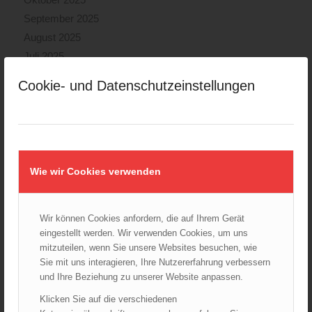
September 2025
August 2025
Juli 2025
Juni 2025
Cookie- und Datenschutzeinstellungen
Mai 2025
April 2025
März 2025
Februar 2025
Januar 2025
Wie wir Cookies verwenden
Dezember 2024
November 2024
Wir können Cookies anfordern, die auf Ihrem Gerät
Oktober 2024
eingestellt werden. Wir verwenden Cookies, um uns
September 2024
mitzuteilen, wenn Sie unsere Websites besuchen, wie
Sie mit uns interagieren, Ihre Nutzererfahrung verbessern
August 2024
und Ihre Beziehung zu unserer Website anpassen.
Juli 2024
Klicken Sie auf die verschiedenen
Juni 2024