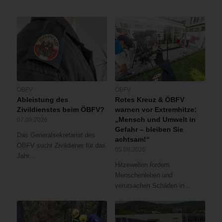
ÖBFV
ÖBFV
Ableistung des
Rotes Kreuz & ÖBFV
Zivildienstes beim ÖBFV?
warnen vor Extremhitze:
„Mensch und Umwelt in
07.08.2026
Gefahr – bleiben Sie
Das Generalsekretariat des
achtsam!“
ÖBFV sucht Zivildiener für das
05.08.2026
Jahr…
Hitzewellen fordern
Menschenleben und
verursachen Schäden in…