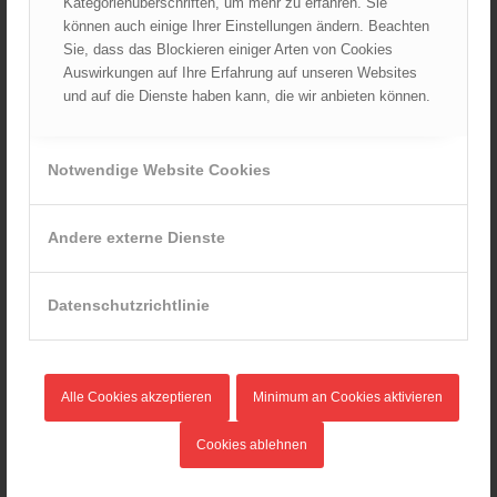
Kategorienüberschriften, um mehr zu erfahren. Sie
Mai 2024
können auch einige Ihrer Einstellungen ändern. Beachten
April 2024
Sie, dass das Blockieren einiger Arten von Cookies
März 2024
Auswirkungen auf Ihre Erfahrung auf unseren Websites
und auf die Dienste haben kann, die wir anbieten können.
Februar 2024
Januar 2024
Dezember 2023
Notwendige Website Cookies
November 2023
Oktober 2023
Andere externe Dienste
September 2023
August 2023
Datenschutzrichtlinie
Juli 2023
Juni 2023
Mai 2023
Alle Cookies akzeptieren
Minimum an Cookies aktivieren
April 2023
März 2023
Cookies ablehnen
Februar 2023
Januar 2023