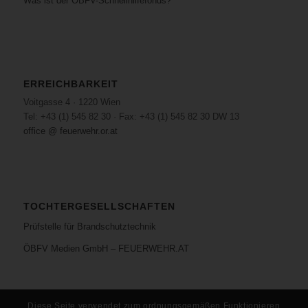
Was ist der ÖBFV-Schnellhilfefonds?
ERREICHBARKEIT
Voitgasse 4 · 1220 Wien
Tel: +43 (1) 545 82 30 · Fax: +43 (1) 545 82 30 DW 13
office @ feuerwehr.or.at
TOCHTERGESELLSCHAFTEN
Prüfstelle für Brandschutztechnik
ÖBFV Medien GmbH – FEUERWEHR.AT
Diese Seite verwendet zum ordnungsgemäßen Funktionieren