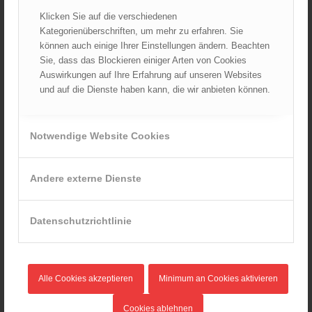
Klicken Sie auf die verschiedenen
Kategorienüberschriften, um mehr zu erfahren. Sie
können auch einige Ihrer Einstellungen ändern. Beachten
AKTUELLES AUS DEM ÖBFV
Sie, dass das Blockieren einiger Arten von Cookies
Ableistung des Zivildienstes beim ÖBFV?
Auswirkungen auf Ihre Erfahrung auf unseren Websites
07.08.2026 - 10:00
und auf die Dienste haben kann, die wir anbieten können.
Rotes Kreuz & ÖBFV warnen vor Extremhitze: „Mensch und
Umwelt in Gefahr – bleiben Sie achtsam!“
Notwendige Website Cookies
05.08.2026 - 12:38
Hitzestress im Feuerwehreinsatz: Die Mannschaft im Blick
behalten!
Andere externe Dienste
30.07.2026 - 08:33
Siegerehrung bei der Feuerwehr-Weltmeisterschaft in
Eisenstadt
Datenschutzrichtlinie
26.07.2026 - 13:39
Alle Cookies akzeptieren
Minimum an Cookies aktivieren
AKTUELLES AUS DEN
LANDESFEUERWEHRVERBÄNDEN
Cookies ablehnen