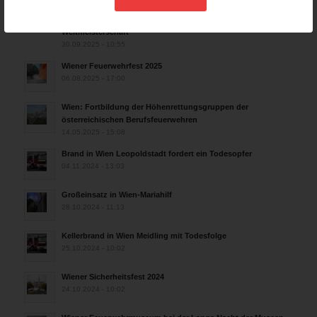
Rettungshunde-Staffel der Wiener Feuerwehr gewinnt
Mannschafts-Weltmeistertitel bei der 29. Rettungshunde
Weltmeisterschaft
30.09.2025 - 10:55
Wiener Feuerwehrfest 2025
06.08.2025 - 17:00
Wien: Fortbildung der Höhenrettungsgruppen der
österreichischen Berufsfeuerwehren
14.05.2025 - 15:08
Brand in Wien Leopoldstadt fordert ein Todesopfer
04.11.2024 - 13:03
Großeinsatz in Wien-Mariahilf
28.10.2024 - 11:13
Kellerbrand in Wien Meidling mit Todesfolge
25.10.2024 - 10:02
Wiener Sicherheitsfest 2024
24.10.2024 - 10:02