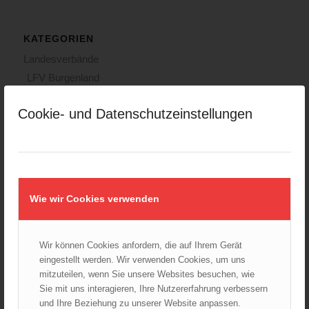
KATEGORIEN
Landesverbände
LFV Burgenland
LFV Kärnten
Cookie- und Datenschutzeinstellungen
LFV Niederösterreich
LFV Oberösterreich
LFV Salzburg
LFV Steiermark
LFV Tirol
Wie wir Cookies verwenden
LFV Vorarlberg
LFV Wien
ÖBFV
Wir können Cookies anfordern, die auf Ihrem Gerät
eingestellt werden. Wir verwenden Cookies, um uns
Corona
mitzuteilen, wenn Sie unsere Websites besuchen, wie
ÖFKAD
Sie mit uns interagieren, Ihre Nutzererfahrung verbessern
TRVB-AK
und Ihre Beziehung zu unserer Website anpassen.