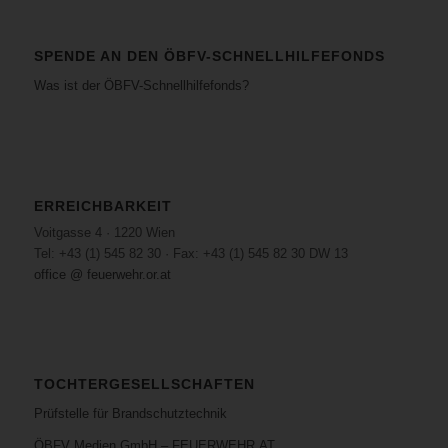
SPENDE AN DEN ÖBFV-SCHNELLHILFEFONDS
Was ist der ÖBFV-Schnellhilfefonds?
ERREICHBARKEIT
Voitgasse 4 · 1220 Wien
Tel: +43 (1) 545 82 30 · Fax: +43 (1) 545 82 30 DW 13
office @ feuerwehr.or.at
TOCHTERGESELLSCHAFTEN
Prüfstelle für Brandschutztechnik
ÖBFV Medien GmbH – FEUERWEHR.AT