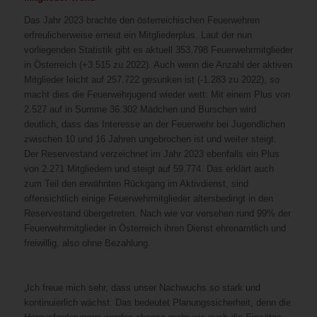
Das Jahr 2023 brachte den österreichischen Feuerwehren
erfreulicherweise erneut ein Mitgliederplus. Laut der nun
vorliegenden Statistik gibt es aktuell 353.798 Feuerwehrmitglieder
in Österreich (+3.515 zu 2022). Auch wenn die Anzahl der aktiven
Mitglieder leicht auf 257.722 gesunken ist (-1.283 zu 2022), so
macht dies die Feuerwehrjugend wieder wett: Mit einem Plus von
2.527 auf in Summe 36.302 Mädchen und Burschen wird
deutlich, dass das Interesse an der Feuerwehr bei Jugendlichen
zwischen 10 und 16 Jahren ungebrochen ist und weiter steigt.
Der Reservestand verzeichnet im Jahr 2023 ebenfalls ein Plus
von 2.271 Mitgliedern und steigt auf 59.774. Das erklärt auch
zum Teil den erwähnten Rückgang im Aktivdienst, sind
offensichtlich einige Feuerwehrmitglieder altersbedingt in den
Reservestand übergetreten. Nach wie vor versehen rund 99% der
Feuerwehrmitglieder in Österreich ihren Dienst ehrenamtlich und
freiwillig, also ohne Bezahlung.
„Ich freue mich sehr, dass unser Nachwuchs so stark und
kontinuierlich wächst. Das bedeutet Planungssicherheit, denn die