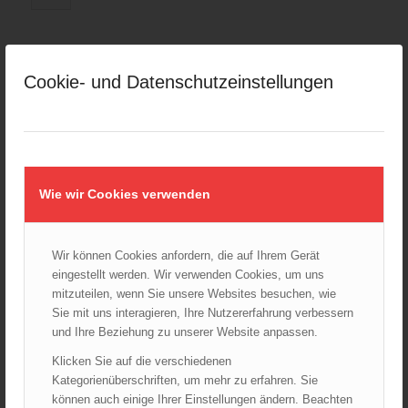
ARCHIV
Cookie- und Datenschutzeinstellungen
August 2026
Juli 2026
Juni 2026
Mai 2026
Wie wir Cookies verwenden
April 2026
März 2026
Februar 2026
Wir können Cookies anfordern, die auf Ihrem Gerät
Januar 2026
eingestellt werden. Wir verwenden Cookies, um uns
mitzuteilen, wenn Sie unsere Websites besuchen, wie
Dezember 2025
Sie mit uns interagieren, Ihre Nutzererfahrung verbessern
November 2025
und Ihre Beziehung zu unserer Website anpassen.
Oktober 2025
Klicken Sie auf die verschiedenen
September 2025
Kategorienüberschriften, um mehr zu erfahren. Sie
August 2025
können auch einige Ihrer Einstellungen ändern. Beachten