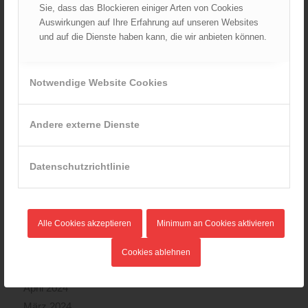
Sie, dass das Blockieren einiger Arten von Cookies
Juli 2025
Auswirkungen auf Ihre Erfahrung auf unseren Websites
Juni 2025
und auf die Dienste haben kann, die wir anbieten können.
Mai 2025
April 2025
Notwendige Website Cookies
März 2025
Februar 2025
Januar 2025
Andere externe Dienste
Dezember 2024
November 2024
Datenschutzrichtlinie
Oktober 2024
September 2024
August 2024
Alle Cookies akzeptieren
Minimum an Cookies aktivieren
Juli 2024
Juni 2024
Cookies ablehnen
Mai 2024
April 2024
März 2024