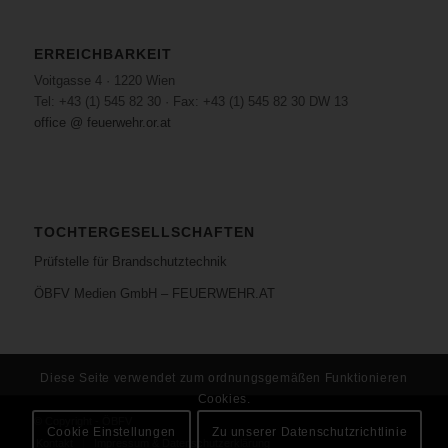
ERREICHBARKEIT
Voitgasse 4 · 1220 Wien
Tel: +43 (1) 545 82 30 · Fax: +43 (1) 545 82 30 DW 13
office @ feuerwehr.or.at
TOCHTERGESELLSCHAFTEN
Prüfstelle für Brandschutztechnik
ÖBFV Medien GmbH – FEUERWEHR.AT
Diese Seite verwendet zum ordnungsgemäßen Funktionieren
Cookies.
© Copyright - ÖBFV
Cookie Einstellungen
Zu unserer Datenschutzrichtlinie
Kontakt
Impressum & Datenschutzerklärung