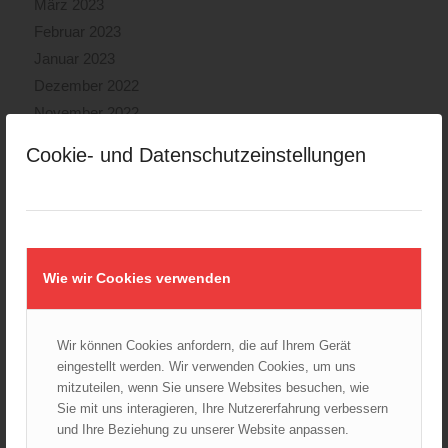
März 2023
Februar 2023
Januar 2023
Dezember 2022
November 2022
Oktober 2022
Cookie- und Datenschutzeinstellungen
September 2022
August 2022
Juli 2022
Juni 2022
Mai 2022
Wie wir Cookies verwenden
April 2022
März 2022
Wir können Cookies anfordern, die auf Ihrem Gerät
Februar 2022
eingestellt werden. Wir verwenden Cookies, um uns
Januar 2022
mitzuteilen, wenn Sie unsere Websites besuchen, wie
Dezember 2021
Sie mit uns interagieren, Ihre Nutzererfahrung verbessern
und Ihre Beziehung zu unserer Website anpassen.
November 2021