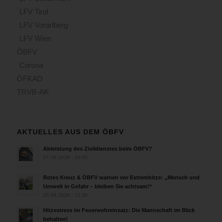
LFV Tirol
LFV Vorarlberg
LFV Wien
ÖBFV
Corona
ÖFKAD
TRVB-AK
AKTUELLES AUS DEM ÖBFV
Ableistung des Zivildienstes beim ÖBFV?
07.08.2026 - 10:00
Rotes Kreuz & ÖBFV warnen vor Extremhitze: „Mensch und
Umwelt in Gefahr – bleiben Sie achtsam!“
05.08.2026 - 12:38
Hitzestress im Feuerwehreinsatz: Die Mannschaft im Blick
behalten!