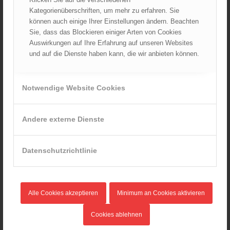
Juni 2024
Kategorienüberschriften, um mehr zu erfahren. Sie
können auch einige Ihrer Einstellungen ändern. Beachten
Mai 2024
Sie, dass das Blockieren einiger Arten von Cookies
April 2024
Auswirkungen auf Ihre Erfahrung auf unseren Websites
März 2024
und auf die Dienste haben kann, die wir anbieten können.
Februar 2024
Januar 2024
Notwendige Website Cookies
Dezember 2023
November 2023
Andere externe Dienste
Oktober 2023
September 2023
August 2023
Datenschutzrichtlinie
Juli 2023
Juni 2023
Mai 2023
Alle Cookies akzeptieren
Minimum an Cookies aktivieren
April 2023
Cookies ablehnen
März 2023