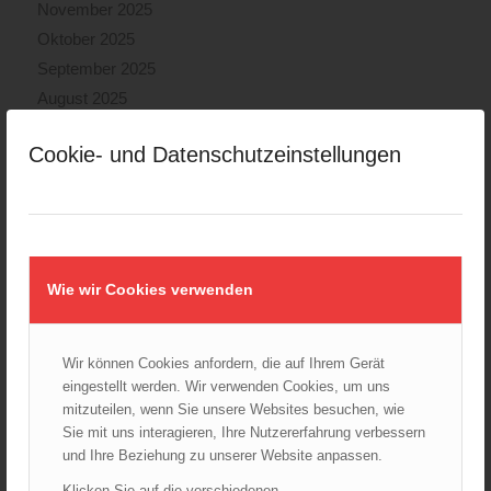
November 2025
Oktober 2025
September 2025
August 2025
Juli 2025
Cookie- und Datenschutzeinstellungen
Juni 2025
Mai 2025
April 2025
März 2025
Februar 2025
Wie wir Cookies verwenden
Januar 2025
Dezember 2024
Wir können Cookies anfordern, die auf Ihrem Gerät
November 2024
eingestellt werden. Wir verwenden Cookies, um uns
Oktober 2024
mitzuteilen, wenn Sie unsere Websites besuchen, wie
September 2024
Sie mit uns interagieren, Ihre Nutzererfahrung verbessern
August 2024
und Ihre Beziehung zu unserer Website anpassen.
Juli 2024
Klicken Sie auf die verschiedenen