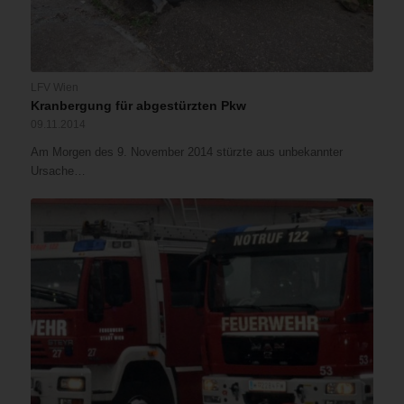
LFV Wien
Kranbergung für abgestürzten Pkw
09.11.2014
Am Morgen des 9. November 2014 stürzte aus unbekannter
Ursache…