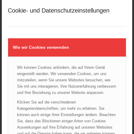
30.07.2026 - 08:33
Cookie- und Datenschutzeinstellungen
Siegerehrung bei der Feuerwehr-Weltmeisterschaft in
Eisenstadt
26.07.2026 - 13:39
AKTUELLES AUS DEN
Wie wir Cookies verwenden
LANDESFEUERWEHRVERBÄNDEN
Rettungshunde-Staffel der Wiener Feuerwehr gewinnt
Mannschafts-Weltmeistertitel bei der 29. Rettungshunde
Wir können Cookies anfordern, die auf Ihrem Gerät
Weltmeisterschaft
eingestellt werden. Wir verwenden Cookies, um uns
30.09.2025 - 10:55
mitzuteilen, wenn Sie unsere Websites besuchen, wie
Wiener Feuerwehrfest 2025
Sie mit uns interagieren, Ihre Nutzererfahrung verbessern
06.08.2025 - 17:00
und Ihre Beziehung zu unserer Website anpassen.
Wien: Fortbildung der Höhenrettungsgruppen der
Klicken Sie auf die verschiedenen
österreichischen Berufsfeuerwehren
Kategorienüberschriften, um mehr zu erfahren. Sie
14.05.2025 - 15:08
können auch einige Ihrer Einstellungen ändern. Beachten
Sie, dass das Blockieren einiger Arten von Cookies
Brand in Wien Leopoldstadt fordert ein Todesopfer
04.11.2024 - 13:03
Auswirkungen auf Ihre Erfahrung auf unseren Websites
und auf die Dienste haben kann, die wir anbieten können.