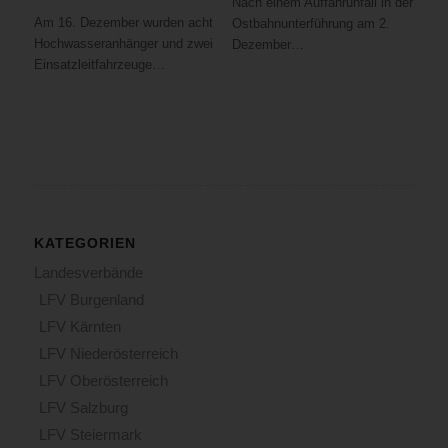
Nach einem Auffahrunfall in der
Am 16. Dezember wurden acht
Ostbahnunterführung am 2.
Hochwasseranhänger und zwei
Dezember…
Einsatzleitfahrzeuge…
KATEGORIEN
Landesverbände
LFV Burgenland
LFV Kärnten
LFV Niederösterreich
LFV Oberösterreich
LFV Salzburg
LFV Steiermark