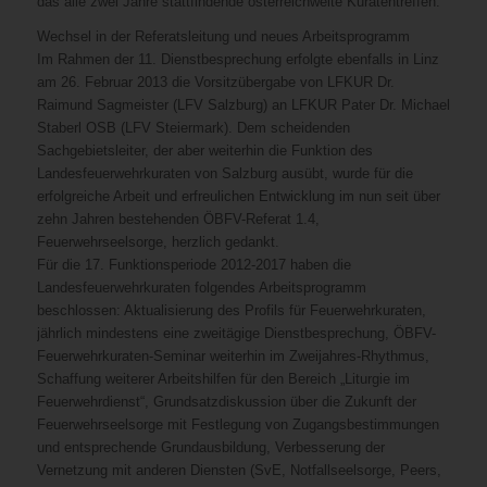
das alle zwei Jahre stattfindende österreichweite Kuratentreffen.
Wechsel in der Referatsleitung und neues Arbeitsprogramm
Im Rahmen der 11. Dienstbesprechung erfolgte ebenfalls in Linz
am 26. Februar 2013 die Vorsitzübergabe von LFKUR Dr.
Raimund Sagmeister (LFV Salzburg) an LFKUR Pater Dr. Michael
Staberl OSB (LFV Steiermark). Dem scheidenden
Sachgebietsleiter, der aber weiterhin die Funktion des
Landesfeuerwehrkuraten von Salzburg ausübt, wurde für die
erfolgreiche Arbeit und erfreulichen Entwicklung im nun seit über
zehn Jahren bestehenden ÖBFV-Referat 1.4,
Feuerwehrseelsorge, herzlich gedankt.
Für die 17. Funktionsperiode 2012-2017 haben die
Landesfeuerwehrkuraten folgendes Arbeitsprogramm
beschlossen: Aktualisierung des Profils für Feuerwehrkuraten,
jährlich mindestens eine zweitägige Dienstbesprechung, ÖBFV-
Feuerwehrkuraten-Seminar weiterhin im Zweijahres-Rhythmus,
Schaffung weiterer Arbeitshilfen für den Bereich „Liturgie im
Feuerwehrdienst“, Grundsatzdiskussion über die Zukunft der
Feuerwehrseelsorge mit Festlegung von Zugangsbestimmungen
und entsprechende Grundausbildung, Verbesserung der
Vernetzung mit anderen Diensten (SvE, Notfallseelsorge, Peers,