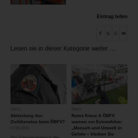
Eintrag teilen
Lesen sie in dieser Kategorie weiter …
ÖBFV
ÖBFV
Ableistung des
Rotes Kreuz & ÖBFV
Zivildienstes beim ÖBFV?
warnen vor Extremhitze:
„Mensch und Umwelt in
07.08.2026
Gefahr – bleiben Sie
Das Generalsekretariat des