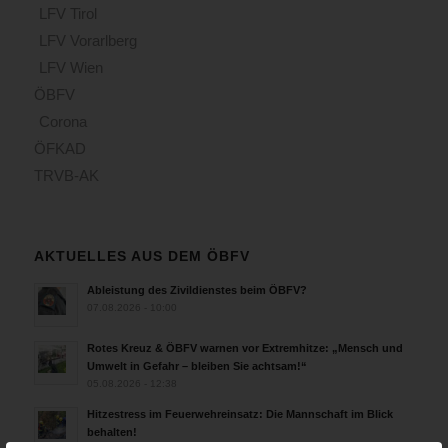
LFV Tirol
LFV Vorarlberg
LFV Wien
ÖBFV
Corona
ÖFKAD
TRVB-AK
AKTUELLES AUS DEM ÖBFV
Ableistung des Zivildienstes beim ÖBFV?
07.08.2026 - 10:00
Rotes Kreuz & ÖBFV warnen vor Extremhitze: „Mensch und
Umwelt in Gefahr – bleiben Sie achtsam!“
05.08.2026 - 12:38
Hitzestress im Feuerwehreinsatz: Die Mannschaft im Blick
behalten!