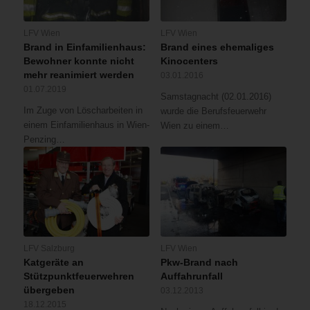
LFV Wien
LFV Wien
Brand in Einfamilienhaus:
Brand eines ehemaliges
Bewohner konnte nicht
Kinocenters
mehr reanimiert werden
03.01.2016
01.07.2019
Samstagnacht (02.01.2016)
Im Zuge von Löscharbeiten in
wurde die Berufsfeuerwehr
einem Einfamilienhaus in Wien-
Wien zu einem…
Penzing…
LFV Salzburg
LFV Wien
Katgeräte an
Pkw-Brand nach
Stützpunktfeuerwehren
Auffahrunfall
übergeben
03.12.2013
18.12.2015