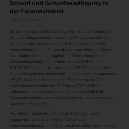
Schuld und Schuldbewältigung in
der Feuerwehrwelt
/
24.04.2013
in
ÖBFV
Mit dem Thema „Schuld, Schuldgefühle, Schulderfahrung und
Schuldbewältigung in der Feuerwehrwelt“ befasste sich das
diesjährige Fortbildungsseminar für Feuerwehrkuraten. 64
Feuerwehrkuraten aus Österreich und zwei Gäste aus Bayern
bzw. Südtirol haben das Angebot zur Weiterbildung in der
Feuerwehrseelsorge gemäß ihrem Motto „DASEIN und
BEGLEITEN“ genützt. Im Namen von ÖBFV-Präsident Albert
Kern und im eigenen Namen hieß Landesfeuerwehrkommandant
LBD Dr. Wolfgang Kronsteiner die Teilnehmer in der Oö.
Landesfeuerwehrschule am 27. Februar 2013 herzlich
willkommen und bekannte, dass ihm auch persönlich die
Feuerwehrseelsorge ein großes Anliegen ist und wünschte der
Veranstaltung viel Erfolg.
Als Referent stand der Luxemburger Prof. Léon Kraus,
engagierter katholischer Priester, Notfall- und
Feuerwehrseelsorger, mit seinem reichen Erfahrungsschatz zur