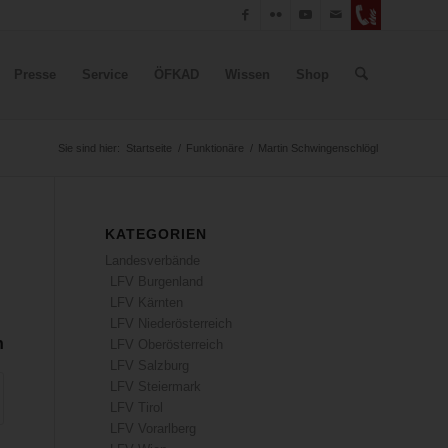
Presse
Service
ÖFKAD
Wissen
Shop
Sie sind hier:
Startseite
/
Funktionäre
/
Martin Schwingenschlögl
KATEGORIEN
Landesverbände
LFV Burgenland
LFV Kärnten
LFV Niederösterreich
n
LFV Oberösterreich
LFV Salzburg
LFV Steiermark
LFV Tirol
LFV Vorarlberg