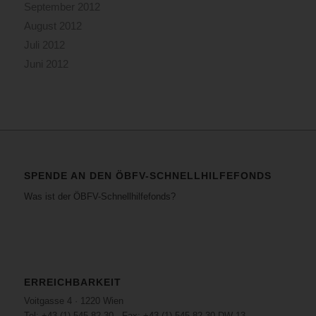
September 2012
August 2012
Juli 2012
Juni 2012
SPENDE AN DEN ÖBFV-SCHNELLHILFEFONDS
Was ist der ÖBFV-Schnellhilfefonds?
ERREICHBARKEIT
Voitgasse 4 · 1220 Wien
Tel: +43 (1) 545 82 30 · Fax: +43 (1) 545 82 30 DW 13