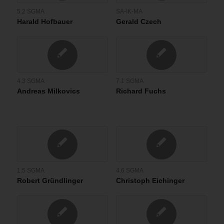
5.2 SGMA
SA-IK-MA
Harald Hofbauer
Gerald Czech
4.3 SGMA
7.1 SGMA
Andreas Milkovics
Richard Fuchs
1.5 SGMA
4.6 SGMA
Robert Gründlinger
Christoph Eichinger