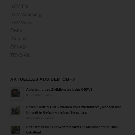
LFV Tirol
LFV Vorarlberg
LFV Wien
ÖBFV
Corona
ÖFKAD
TRVB-AK
AKTUELLES AUS DEM ÖBFV
Ableistung des Zivildienstes beim ÖBFV?
07.08.2026 - 10:00
Rotes Kreuz & ÖBFV warnen vor Extremhitze: „Mensch und
Umwelt in Gefahr – bleiben Sie achtsam!“
05.08.2026 - 12:38
Hitzestress im Feuerwehreinsatz: Die Mannschaft im Blick
behalten!