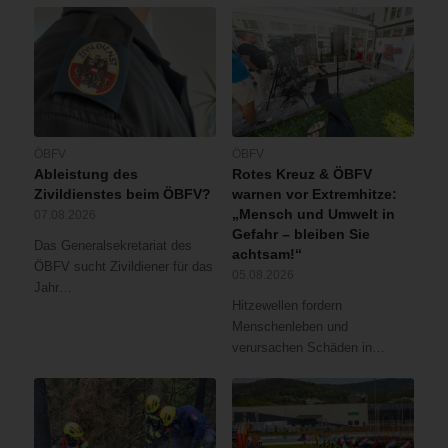
ÖBFV
ÖBFV
Ableistung des
Rotes Kreuz & ÖBFV
Zivildienstes beim ÖBFV?
warnen vor Extremhitze:
„Mensch und Umwelt in
07.08.2026
Gefahr – bleiben Sie
Das Generalsekretariat des
achtsam!“
ÖBFV sucht Zivildiener für das
05.08.2026
Jahr…
Hitzewellen fordern
Menschenleben und
verursachen Schäden in…