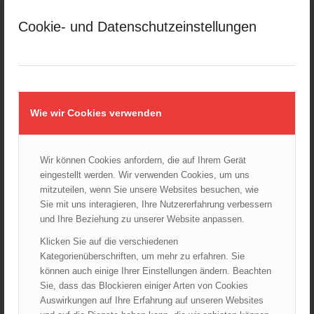
März 2025
Cookie- und Datenschutzeinstellungen
Februar 2025
Januar 2025
Dezember 2024
November 2024
Oktober 2024
Wie wir Cookies verwenden
September 2024
August 2024
Wir können Cookies anfordern, die auf Ihrem Gerät
Juli 2024
eingestellt werden. Wir verwenden Cookies, um uns
Juni 2024
mitzuteilen, wenn Sie unsere Websites besuchen, wie
Mai 2024
Sie mit uns interagieren, Ihre Nutzererfahrung verbessern
und Ihre Beziehung zu unserer Website anpassen.
April 2024
März 2024
Klicken Sie auf die verschiedenen
Kategorienüberschriften, um mehr zu erfahren. Sie
Februar 2024
können auch einige Ihrer Einstellungen ändern. Beachten
Januar 2024
Sie, dass das Blockieren einiger Arten von Cookies
Dezember 2023
Auswirkungen auf Ihre Erfahrung auf unseren Websites