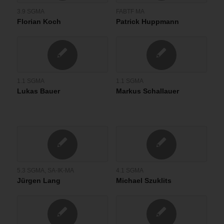
3.9 SGMA
FABTF MA
Florian Koch
Patrick Huppmann
1.1 SGMA
1.1 SGMA
Lukas Bauer
Markus Schallauer
5.3 SGMA
,
SA-IK-MA
4.1 SGMA
Jürgen Lang
Michael Szuklits