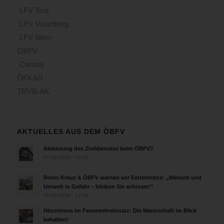
LFV Tirol
LFV Vorarlberg
LFV Wien
ÖBFV
Corona
ÖFKAD
TRVB-AK
AKTUELLES AUS DEM ÖBFV
Ableistung des Zivildienstes beim ÖBFV?
07.08.2026 - 10:00
Rotes Kreuz & ÖBFV warnen vor Extremhitze: „Mensch und
Umwelt in Gefahr – bleiben Sie achtsam!“
05.08.2026 - 12:38
Hitzestress im Feuerwehreinsatz: Die Mannschaft im Blick
behalten!