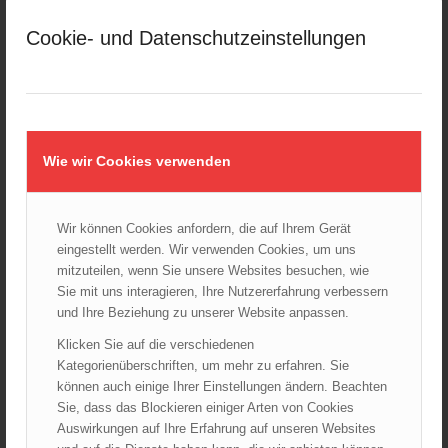
März 2025
Cookie- und Datenschutzeinstellungen
Februar 2025
Januar 2025
Dezember 2024
November 2024
Oktober 2024
Wie wir Cookies verwenden
September 2024
August 2024
Wir können Cookies anfordern, die auf Ihrem Gerät
Juli 2024
eingestellt werden. Wir verwenden Cookies, um uns
Juni 2024
mitzuteilen, wenn Sie unsere Websites besuchen, wie
Mai 2024
Sie mit uns interagieren, Ihre Nutzererfahrung verbessern
und Ihre Beziehung zu unserer Website anpassen.
April 2024
März 2024
Klicken Sie auf die verschiedenen
Kategorienüberschriften, um mehr zu erfahren. Sie
Februar 2024
können auch einige Ihrer Einstellungen ändern. Beachten
Januar 2024
Sie, dass das Blockieren einiger Arten von Cookies
Dezember 2023
Auswirkungen auf Ihre Erfahrung auf unseren Websites