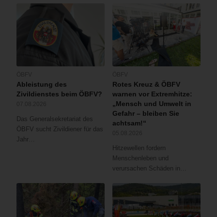
ÖBFV
ÖBFV
Ableistung des
Rotes Kreuz & ÖBFV
Zivildienstes beim ÖBFV?
warnen vor Extremhitze:
„Mensch und Umwelt in
07.08.2026
Gefahr – bleiben Sie
Das Generalsekretariat des
achtsam!“
ÖBFV sucht Zivildiener für das
05.08.2026
Jahr…
Hitzewellen fordern
Menschenleben und
verursachen Schäden in…