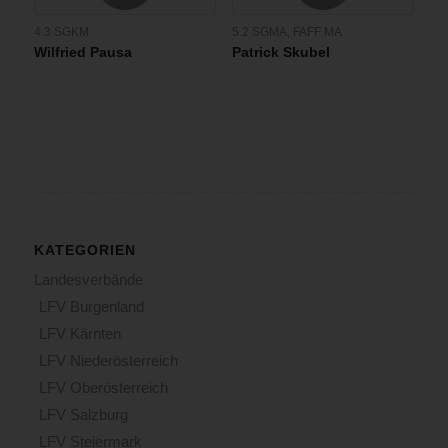
4.3 SGKM
5.2 SGMA
,
FAFF MA
Wilfried Pausa
Patrick Skubel
KATEGORIEN
Landesverbände
LFV Burgenland
LFV Kärnten
LFV Niederösterreich
LFV Oberösterreich
LFV Salzburg
LFV Steiermark