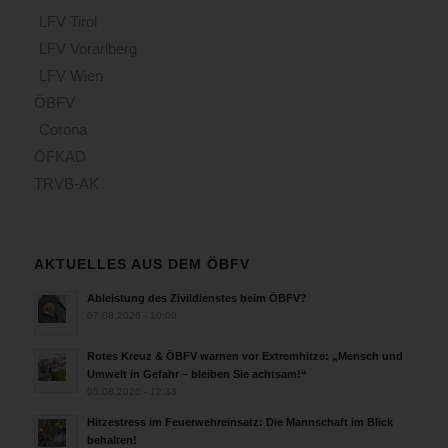
LFV Tirol
LFV Vorarlberg
LFV Wien
ÖBFV
Corona
ÖFKAD
TRVB-AK
AKTUELLES AUS DEM ÖBFV
Ableistung des Zivildienstes beim ÖBFV?
07.08.2026 - 10:00
Rotes Kreuz & ÖBFV warnen vor Extremhitze: „Mensch und
Umwelt in Gefahr – bleiben Sie achtsam!“
05.08.2026 - 12:38
Hitzestress im Feuerwehreinsatz: Die Mannschaft im Blick
behalten!