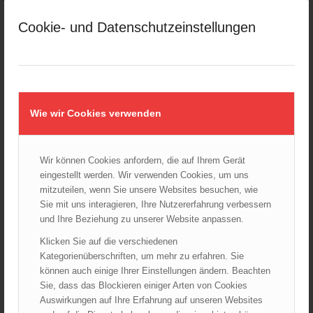
März 2025
Cookie- und Datenschutzeinstellungen
Februar 2025
Januar 2025
Dezember 2024
November 2024
Oktober 2024
Wie wir Cookies verwenden
September 2024
August 2024
Wir können Cookies anfordern, die auf Ihrem Gerät
Juli 2024
eingestellt werden. Wir verwenden Cookies, um uns
Juni 2024
mitzuteilen, wenn Sie unsere Websites besuchen, wie
Mai 2024
Sie mit uns interagieren, Ihre Nutzererfahrung verbessern
und Ihre Beziehung zu unserer Website anpassen.
April 2024
März 2024
Klicken Sie auf die verschiedenen
Kategorienüberschriften, um mehr zu erfahren. Sie
Februar 2024
können auch einige Ihrer Einstellungen ändern. Beachten
Januar 2024
Sie, dass das Blockieren einiger Arten von Cookies
Dezember 2023
Auswirkungen auf Ihre Erfahrung auf unseren Websites