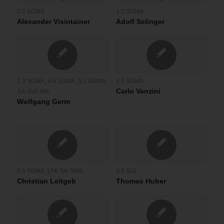
3.2 SGMA
1.2 SGMA
Alexander Visintainer
Adolf Selinger
1.3 SGMA
,
4.6 SGMA
,
5.2 SGMA
,
1.5 SGMA
Carlo Vanzini
SA-SvE-MA
Wolfgang Germ
5.5 SGMA
,
LFK Stv SMK
3.8 SGL
Christian Leitgeb
Thomas Huber