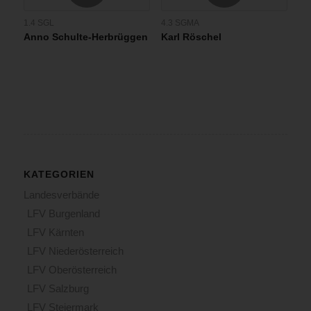
1.4 SGL
4.3 SGMA
Anno Schulte-Herbrüggen
Karl Röschel
KATEGORIEN
Landesverbände
LFV Burgenland
LFV Kärnten
LFV Niederösterreich
LFV Oberösterreich
LFV Salzburg
LFV Steiermark