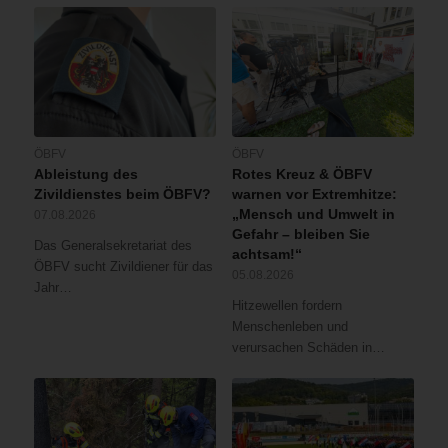
ÖBFV
ÖBFV
Ableistung des
Rotes Kreuz & ÖBFV
Zivildienstes beim ÖBFV?
warnen vor Extremhitze:
„Mensch und Umwelt in
07.08.2026
Gefahr – bleiben Sie
Das Generalsekretariat des
achtsam!“
ÖBFV sucht Zivildiener für das
05.08.2026
Jahr…
Hitzewellen fordern
Menschenleben und
verursachen Schäden in…