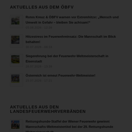
AKTUELLES AUS DEM ÖBFV
Rotes Kreuz & ÖBFV warnen vor Extremhitze: „Mensch und
Umwelt in Gefahr – bleiben Sie achtsam!“
05.08.2026 - 12:38
Hitzestress im Feuerwehreinsatz: Die Mannschaft im Blick
behalten!
30.07.2026 - 08:33
Siegerehrung bei der Feuerwehr-Weltmeisterschaft in
Eisenstadt
26.07.2026 - 13:39
Österreich ist erneut Feuerwehr-Weltmeister!
25.07.2026 - 17:21
AKTUELLES AUS DEN
LANDESFEUERWEHRVERBÄNDEN
Rettungshunde-Staffel der Wiener Feuerwehr gewinnt
Mannschafts-Weltmeistertitel bei der 29. Rettungshunde