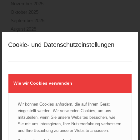
November 2025
Oktober 2025
September 2025
August 2025
Juli 2025
Cookie- und Datenschutzeinstellungen
Juni 2025
Mai 2025
April 2025
März 2025
Februar 2025
Wie wir Cookies verwenden
Januar 2025
Dezember 2024
Wir können Cookies anfordern, die auf Ihrem Gerät
November 2024
eingestellt werden. Wir verwenden Cookies, um uns
Oktober 2024
mitzuteilen, wenn Sie unsere Websites besuchen, wie
September 2024
Sie mit uns interagieren, Ihre Nutzererfahrung verbessern
August 2024
und Ihre Beziehung zu unserer Website anpassen.
Juli 2024