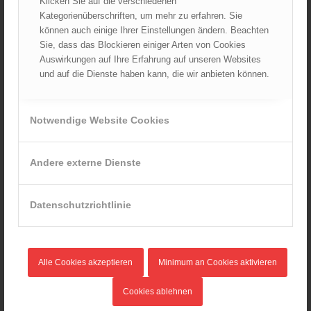
Klicken Sie auf die verschiedenen
Juni 2024
Kategorienüberschriften, um mehr zu erfahren. Sie
können auch einige Ihrer Einstellungen ändern. Beachten
Mai 2024
Sie, dass das Blockieren einiger Arten von Cookies
April 2024
Auswirkungen auf Ihre Erfahrung auf unseren Websites
März 2024
und auf die Dienste haben kann, die wir anbieten können.
Februar 2024
Januar 2024
Notwendige Website Cookies
Dezember 2023
November 2023
Andere externe Dienste
Oktober 2023
September 2023
August 2023
Datenschutzrichtlinie
Juli 2023
Juni 2023
Mai 2023
Alle Cookies akzeptieren
Minimum an Cookies aktivieren
April 2023
Cookies ablehnen
März 2023