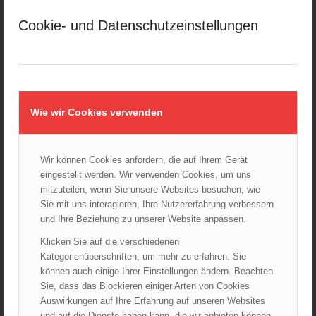
März 2025
Cookie- und Datenschutzeinstellungen
Februar 2025
Januar 2025
Dezember 2024
November 2024
Oktober 2024
Wie wir Cookies verwenden
September 2024
August 2024
Wir können Cookies anfordern, die auf Ihrem Gerät
Juli 2024
eingestellt werden. Wir verwenden Cookies, um uns
Juni 2024
mitzuteilen, wenn Sie unsere Websites besuchen, wie
Mai 2024
Sie mit uns interagieren, Ihre Nutzererfahrung verbessern
und Ihre Beziehung zu unserer Website anpassen.
April 2024
März 2024
Klicken Sie auf die verschiedenen
Kategorienüberschriften, um mehr zu erfahren. Sie
Februar 2024
können auch einige Ihrer Einstellungen ändern. Beachten
Januar 2024
Sie, dass das Blockieren einiger Arten von Cookies
Dezember 2023
Auswirkungen auf Ihre Erfahrung auf unseren Websites
November 2023
und auf die Dienste haben kann, die wir anbieten können.