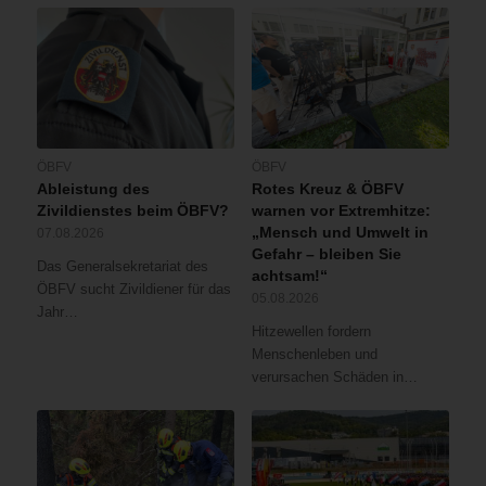
ÖBFV
ÖBFV
Ableistung des
Rotes Kreuz & ÖBFV
Zivildienstes beim ÖBFV?
warnen vor Extremhitze:
„Mensch und Umwelt in
07.08.2026
Gefahr – bleiben Sie
Das Generalsekretariat des
achtsam!“
ÖBFV sucht Zivildiener für das
05.08.2026
Jahr…
Hitzewellen fordern
Menschenleben und
verursachen Schäden in…