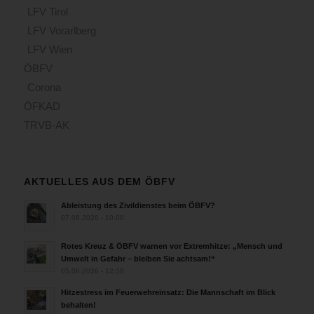
LFV Tirol
LFV Vorarlberg
LFV Wien
ÖBFV
Corona
ÖFKAD
TRVB-AK
AKTUELLES AUS DEM ÖBFV
Ableistung des Zivildienstes beim ÖBFV?
07.08.2026 - 10:00
Rotes Kreuz & ÖBFV warnen vor Extremhitze: „Mensch und
Umwelt in Gefahr – bleiben Sie achtsam!“
05.08.2026 - 12:38
Hitzestress im Feuerwehreinsatz: Die Mannschaft im Blick
behalten!