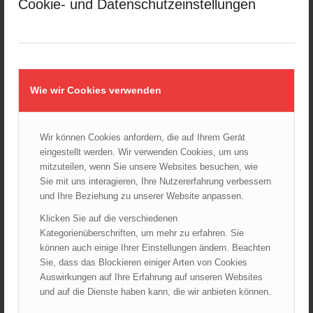
Cookie- und Datenschutzeinstellungen
Januar 2025
Dezember 2024
November 2024
Oktober 2024
September 2024
Wie wir Cookies verwenden
August 2024
Juli 2024
Wir können Cookies anfordern, die auf Ihrem Gerät
Juni 2024
eingestellt werden. Wir verwenden Cookies, um uns
Mai 2024
mitzuteilen, wenn Sie unsere Websites besuchen, wie
April 2024
Sie mit uns interagieren, Ihre Nutzererfahrung verbessern
März 2024
und Ihre Beziehung zu unserer Website anpassen.
Februar 2024
Klicken Sie auf die verschiedenen
Januar 2024
Kategorienüberschriften, um mehr zu erfahren. Sie
können auch einige Ihrer Einstellungen ändern. Beachten
Dezember 2023
Sie, dass das Blockieren einiger Arten von Cookies
November 2023
Auswirkungen auf Ihre Erfahrung auf unseren Websites
Oktober 2023
und auf die Dienste haben kann, die wir anbieten können.
September 2023