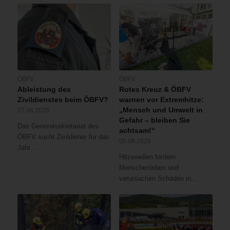
ÖBFV
ÖBFV
Ableistung des
Rotes Kreuz & ÖBFV
Zivildienstes beim ÖBFV?
warnen vor Extremhitze:
„Mensch und Umwelt in
07.08.2026
Gefahr – bleiben Sie
Das Generalsekretariat des
achtsam!“
ÖBFV sucht Zivildiener für das
05.08.2026
Jahr…
Hitzewellen fordern
Menschenleben und
verursachen Schäden in…