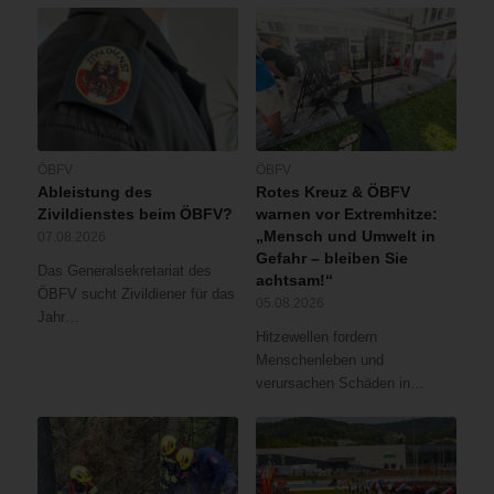
ÖBFV
ÖBFV
Ableistung des
Rotes Kreuz & ÖBFV
Zivildienstes beim ÖBFV?
warnen vor Extremhitze:
„Mensch und Umwelt in
07.08.2026
Gefahr – bleiben Sie
Das Generalsekretariat des
achtsam!“
ÖBFV sucht Zivildiener für das
05.08.2026
Jahr…
Hitzewellen fordern
Menschenleben und
verursachen Schäden in…