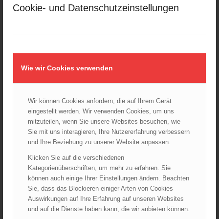
Februar 2025
Cookie- und Datenschutzeinstellungen
Januar 2025
Dezember 2024
November 2024
Oktober 2024
September 2024
Wie wir Cookies verwenden
August 2024
Juli 2024
Wir können Cookies anfordern, die auf Ihrem Gerät
Juni 2024
eingestellt werden. Wir verwenden Cookies, um uns
Mai 2024
mitzuteilen, wenn Sie unsere Websites besuchen, wie
Sie mit uns interagieren, Ihre Nutzererfahrung verbessern
April 2024
und Ihre Beziehung zu unserer Website anpassen.
März 2024
Klicken Sie auf die verschiedenen
Februar 2024
Kategorienüberschriften, um mehr zu erfahren. Sie
Januar 2024
können auch einige Ihrer Einstellungen ändern. Beachten
Dezember 2023
Sie, dass das Blockieren einiger Arten von Cookies
November 2023
Auswirkungen auf Ihre Erfahrung auf unseren Websites
und auf die Dienste haben kann, die wir anbieten können.
Oktober 2023