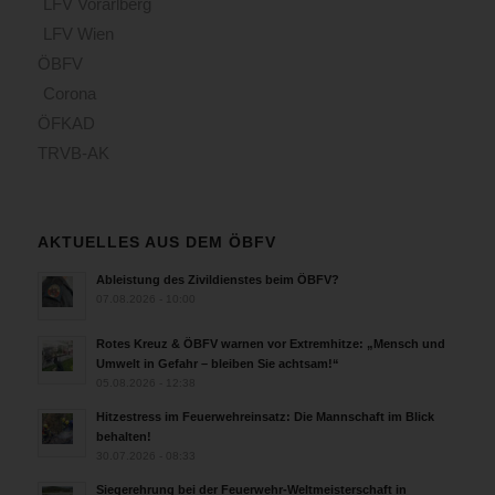
LFV Vorarlberg
LFV Wien
ÖBFV
Corona
ÖFKAD
TRVB-AK
AKTUELLES AUS DEM ÖBFV
Ableistung des Zivildienstes beim ÖBFV?
07.08.2026 - 10:00
Rotes Kreuz & ÖBFV warnen vor Extremhitze: „Mensch und
Umwelt in Gefahr – bleiben Sie achtsam!“
05.08.2026 - 12:38
Hitzestress im Feuerwehreinsatz: Die Mannschaft im Blick
behalten!
30.07.2026 - 08:33
Siegerehrung bei der Feuerwehr-Weltmeisterschaft in