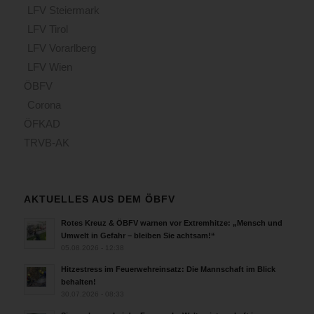
LFV Steiermark
LFV Tirol
LFV Vorarlberg
LFV Wien
ÖBFV
Corona
ÖFKAD
TRVB-AK
AKTUELLES AUS DEM ÖBFV
Rotes Kreuz & ÖBFV warnen vor Extremhitze: „Mensch und
Umwelt in Gefahr – bleiben Sie achtsam!“
05.08.2026 - 12:38
Hitzestress im Feuerwehreinsatz: Die Mannschaft im Blick
behalten!
30.07.2026 - 08:33