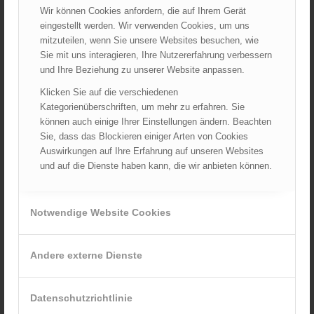
Juli 2022
Wir können Cookies anfordern, die auf Ihrem Gerät
Juni 2022
eingestellt werden. Wir verwenden Cookies, um uns
mitzuteilen, wenn Sie unsere Websites besuchen, wie
Mai 2022
Sie mit uns interagieren, Ihre Nutzererfahrung verbessern
April 2022
und Ihre Beziehung zu unserer Website anpassen.
März 2022
Klicken Sie auf die verschiedenen
Februar 2022
Kategorienüberschriften, um mehr zu erfahren. Sie
Januar 2022
können auch einige Ihrer Einstellungen ändern. Beachten
Sie, dass das Blockieren einiger Arten von Cookies
Dezember 2021
Auswirkungen auf Ihre Erfahrung auf unseren Websites
November 2021
und auf die Dienste haben kann, die wir anbieten können.
Oktober 2021
September 2021
Notwendige Website Cookies
August 2021
Juli 2021
Juni 2021
Andere externe Dienste
Mai 2021
April 2021
Datenschutzrichtlinie
März 2021