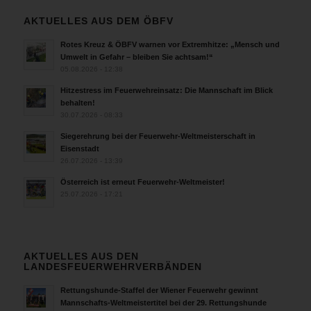
AKTUELLES AUS DEM ÖBFV
Rotes Kreuz & ÖBFV warnen vor Extremhitze: „Mensch und
Umwelt in Gefahr – bleiben Sie achtsam!“
05.08.2026 - 12:38
Hitzestress im Feuerwehreinsatz: Die Mannschaft im Blick
behalten!
30.07.2026 - 08:33
Siegerehrung bei der Feuerwehr-Weltmeisterschaft in
Eisenstadt
26.07.2026 - 13:39
Österreich ist erneut Feuerwehr-Weltmeister!
25.07.2026 - 17:21
AKTUELLES AUS DEN
LANDESFEUERWEHRVERBÄNDEN
Rettungshunde-Staffel der Wiener Feuerwehr gewinnt
Mannschafts-Weltmeistertitel bei der 29. Rettungshunde