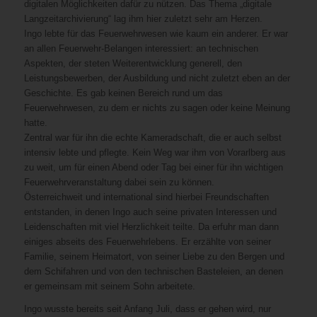
digitalen Möglichkeiten dafür zu nützen. Das Thema „digitale
Langzeitarchivierung“ lag ihm hier zuletzt sehr am Herzen.
Ingo lebte für das Feuerwehrwesen wie kaum ein anderer. Er war
an allen Feuerwehr-Belangen interessiert: an technischen
Aspekten, der steten Weiterentwicklung generell, den
Leistungsbewerben, der Ausbildung und nicht zuletzt eben an der
Geschichte. Es gab keinen Bereich rund um das
Feuerwehrwesen, zu dem er nichts zu sagen oder keine Meinung
hatte.
Zentral war für ihn die echte Kameradschaft, die er auch selbst
intensiv lebte und pflegte. Kein Weg war ihm von Vorarlberg aus
zu weit, um für einen Abend oder Tag bei einer für ihn wichtigen
Feuerwehrveranstaltung dabei sein zu können.
Österreichweit und international sind hierbei Freundschaften
entstanden, in denen Ingo auch seine privaten Interessen und
Leidenschaften mit viel Herzlichkeit teilte. Da erfuhr man dann
einiges abseits des Feuerwehrlebens. Er erzählte von seiner
Familie, seinem Heimatort, von seiner Liebe zu den Bergen und
dem Schifahren und von den technischen Basteleien, an denen
er gemeinsam mit seinem Sohn arbeitete.
Ingo wusste bereits seit Anfang Juli, dass er gehen wird, nur