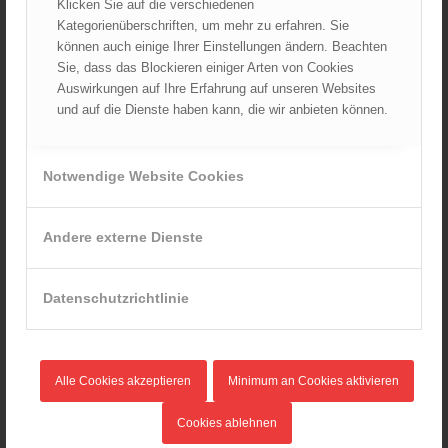
Juli 2024
Klicken Sie auf die verschiedenen
Kategorienüberschriften, um mehr zu erfahren. Sie
Juni 2024
können auch einige Ihrer Einstellungen ändern. Beachten
Mai 2024
Sie, dass das Blockieren einiger Arten von Cookies
April 2024
Auswirkungen auf Ihre Erfahrung auf unseren Websites
März 2024
und auf die Dienste haben kann, die wir anbieten können.
Februar 2024
Januar 2024
Notwendige Website Cookies
Dezember 2023
November 2023
Andere externe Dienste
Oktober 2023
September 2023
Datenschutzrichtlinie
August 2023
Juli 2023
Juni 2023
Mai 2023
Alle Cookies akzeptieren
Minimum an Cookies aktivieren
April 2023
Cookies ablehnen
März 2023