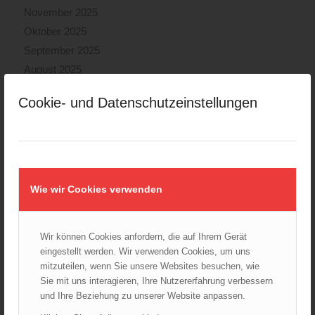
November 2025
Oktober 2025
September 2025
August 2025
Juli 2025
Cookie- und Datenschutzeinstellungen
Juni 2025
Mai 2025
April 2025
März 2025
Februar 2025
Wie wir Cookies verwenden
Januar 2025
Dezember 2024
Wir können Cookies anfordern, die auf Ihrem Gerät
November 2024
eingestellt werden. Wir verwenden Cookies, um uns
Oktober 2024
mitzuteilen, wenn Sie unsere Websites besuchen, wie
September 2024
Sie mit uns interagieren, Ihre Nutzererfahrung verbessern
und Ihre Beziehung zu unserer Website anpassen.
August 2024