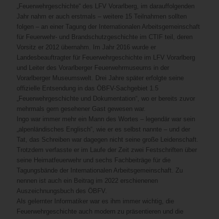
„Feuerwehrgeschichte“ des LFV Vorarlberg, im darauffolgenden
Jahr nahm er auch erstmals – weitere 15 Teilnahmen sollten
folgen – an einer Tagung der Internationalen Arbeitsgemeinschaft
für Feuerwehr- und Brandschutzgeschichte im CTIF teil, deren
Vorsitz er 2012 übernahm. Im Jahr 2016 wurde er
Landesbeauftragter für Feuerwehrgeschichte im LFV Vorarlberg
und Leiter des Vorarlberger Feuerwehrmuseums in der
Vorarlberger Museumswelt. Drei Jahre später erfolgte seine
offizielle Entsendung in das ÖBFV-Sachgebiet 1.5
„Feuerwehrgeschichte und Dokumentation“, wo er bereits zuvor
mehrmals gern gesehener Gast gewesen war.
Ingo war immer mehr ein Mann des Wortes – legendär war sein
„alpenländisches Englisch“, wie er es selbst nannte – und der
Tat, das Schreiben war dagegen nicht seine große Leidenschaft.
Trotzdem verfasste er im Laufe der Zeit zwei Festschriften über
seine Heimatfeuerwehr und sechs Fachbeiträge für die
Tagungsbände der Internationalen Arbeitsgemeinschaft. Zu
nennen ist auch ein Beitrag im 2022 erschienenen
Auszeichnungsbuch des ÖBFV.
Als gelernter Informatiker war es ihm immer wichtig, die
Feuerwehrgeschichte auch modern zu präsentieren und die