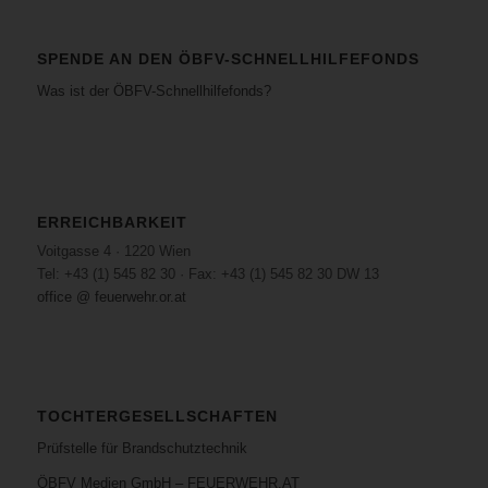
SPENDE AN DEN ÖBFV-SCHNELLHILFEFONDS
Was ist der ÖBFV-Schnellhilfefonds?
ERREICHBARKEIT
Voitgasse 4 · 1220 Wien
Tel: +43 (1) 545 82 30 · Fax: +43 (1) 545 82 30 DW 13
office @ feuerwehr.or.at
TOCHTERGESELLSCHAFTEN
Prüfstelle für Brandschutztechnik
ÖBFV Medien GmbH – FEUERWEHR.AT