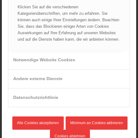
März 2023
Klicken Sie auf die verschiedenen
Kategorienüberschriften, um mehr zu erfahren. Sie
Februar 2023
können auch einige Ihrer Einstellungen ändern. Beachten
Januar 2023
Sie, dass das Blockieren einiger Arten von Cookies
Dezember 2022
Auswirkungen auf Ihre Erfahrung auf unseren Websites
und auf die Dienste haben kann, die wir anbieten können.
November 2022
Oktober 2022
September 2022
Notwendige Website Cookies
August 2022
Juli 2022
Andere externe Dienste
Juni 2022
Mai 2022
Datenschutzrichtlinie
April 2022
März 2022
Februar 2022
Januar 2022
Alle Cookies akzeptieren
Minimum an Cookies aktivieren
Dezember 2021
Cookies ablehnen