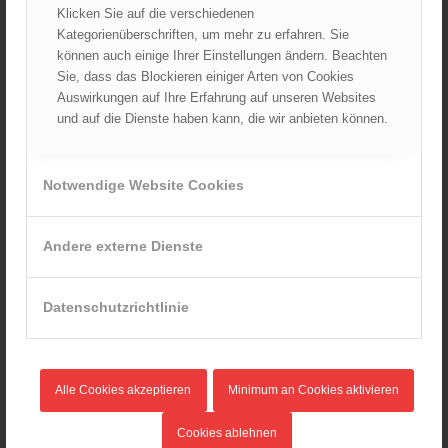
Klicken Sie auf die verschiedenen
Juli 2024
Kategorienüberschriften, um mehr zu erfahren. Sie
Juni 2024
können auch einige Ihrer Einstellungen ändern. Beachten
Mai 2024
Sie, dass das Blockieren einiger Arten von Cookies
Auswirkungen auf Ihre Erfahrung auf unseren Websites
April 2024
und auf die Dienste haben kann, die wir anbieten können.
März 2024
Februar 2024
Januar 2024
Notwendige Website Cookies
Dezember 2023
November 2023
Andere externe Dienste
Oktober 2023
September 2023
Datenschutzrichtlinie
August 2023
Juli 2023
Juni 2023
Alle Cookies akzeptieren
Minimum an Cookies aktivieren
Mai 2023
April 2023
Cookies ablehnen