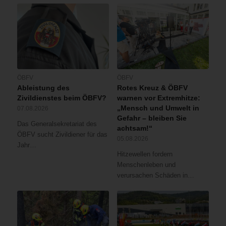
ÖBFV
ÖBFV
Ableistung des
Rotes Kreuz & ÖBFV
Zivildienstes beim ÖBFV?
warnen vor Extremhitze:
„Mensch und Umwelt in
07.08.2026
Gefahr – bleiben Sie
Das Generalsekretariat des
achtsam!“
ÖBFV sucht Zivildiener für das
05.08.2026
Jahr…
Hitzewellen fordern
Menschenleben und
verursachen Schäden in…