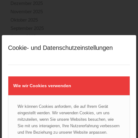
Dezember 2025
November 2025
Oktober 2025
September 2025
August 2025
Juli 2025
Cookie- und Datenschutzeinstellungen
Juni 2025
Mai 2025
April 2025
März 2025
Wie wir Cookies verwenden
Februar 2025
Januar 2025
Dezember 2024
Wir können Cookies anfordern, die auf Ihrem Gerät
November 2024
eingestellt werden. Wir verwenden Cookies, um uns
Oktober 2024
mitzuteilen, wenn Sie unsere Websites besuchen, wie
Sie mit uns interagieren, Ihre Nutzererfahrung verbessern
September 2024
und Ihre Beziehung zu unserer Website anpassen.
August 2024