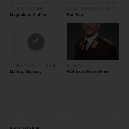
7.1 SGMA
,
7.2 SGMA
3.3 SGL
,
4.5 SGMA
,
SA-SS-MA
Magdalena Bichler
Karl Paul
2.5 SGMA
1.1 SGMA
,
7 RefLstv
,
7.1 SGL
Wolfgang Kronsteiner
Markus Wessely
KATEGORIEN