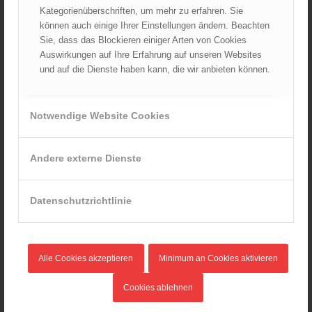
Juni 2024
Kategorienüberschriften, um mehr zu erfahren. Sie
Mai 2024
können auch einige Ihrer Einstellungen ändern. Beachten
Sie, dass das Blockieren einiger Arten von Cookies
April 2024
Auswirkungen auf Ihre Erfahrung auf unseren Websites
März 2024
und auf die Dienste haben kann, die wir anbieten können.
Februar 2024
Januar 2024
Notwendige Website Cookies
Dezember 2023
November 2023
Oktober 2023
Andere externe Dienste
September 2023
August 2023
Datenschutzrichtlinie
Juli 2023
Juni 2023
Mai 2023
Alle Cookies akzeptieren
Minimum an Cookies aktivieren
April 2023
März 2023
Cookies ablehnen
Februar 2023