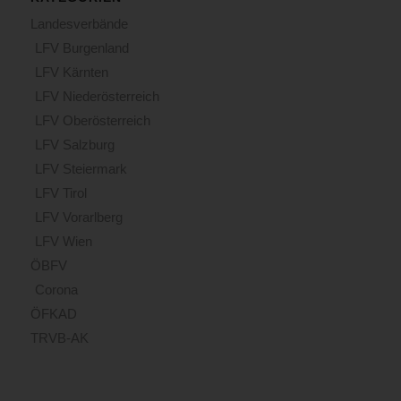
Landesverbände
LFV Burgenland
LFV Kärnten
LFV Niederösterreich
LFV Oberösterreich
LFV Salzburg
LFV Steiermark
LFV Tirol
LFV Vorarlberg
LFV Wien
ÖBFV
Corona
ÖFKAD
TRVB-AK