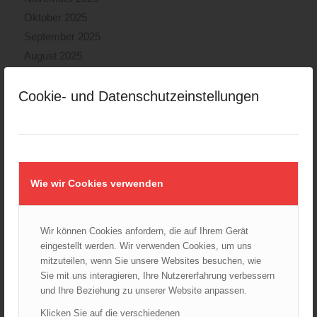
Oktober 2025
September 2025
August 2025
Juli 2025
Juni 2025
Cookie- und Datenschutzeinstellungen
Mai 2025
April 2025
März 2025
Februar 2025
Wie wir Cookies verwenden
Januar 2025
Dezember 2024
November 2024
Wir können Cookies anfordern, die auf Ihrem Gerät
eingestellt werden. Wir verwenden Cookies, um uns
Oktober 2024
mitzuteilen, wenn Sie unsere Websites besuchen, wie
September 2024
Sie mit uns interagieren, Ihre Nutzererfahrung verbessern
August 2024
und Ihre Beziehung zu unserer Website anpassen.
Juli 2024
Klicken Sie auf die verschiedenen