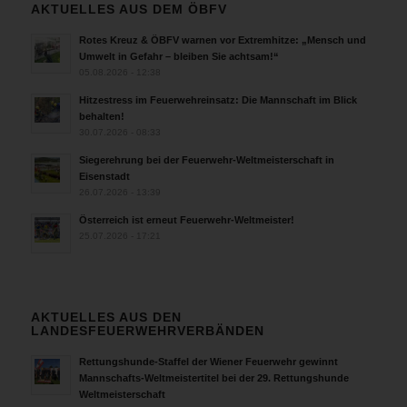
AKTUELLES AUS DEM ÖBFV
Rotes Kreuz & ÖBFV warnen vor Extremhitze: „Mensch und
Umwelt in Gefahr – bleiben Sie achtsam!“
05.08.2026 - 12:38
Hitzestress im Feuerwehreinsatz: Die Mannschaft im Blick
behalten!
30.07.2026 - 08:33
Siegerehrung bei der Feuerwehr-Weltmeisterschaft in
Eisenstadt
26.07.2026 - 13:39
Österreich ist erneut Feuerwehr-Weltmeister!
25.07.2026 - 17:21
AKTUELLES AUS DEN
LANDESFEUERWEHRVERBÄNDEN
Rettungshunde-Staffel der Wiener Feuerwehr gewinnt
Mannschafts-Weltmeistertitel bei der 29. Rettungshunde
Weltmeisterschaft