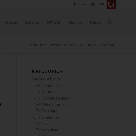
Presse
Service
ÖFKAD
Wissen
Shop
Sie sind hier:
Startseite
/
01.09.2026 — FRTA, Schwechat
KATEGORIEN
Landesverbände
LFV Burgenland
LFV Kärnten
LFV Niederösterreich
n
LFV Oberösterreich
LFV Salzburg
LFV Steiermark
LFV Tirol
LFV Vorarlberg