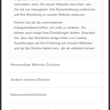
April 2022
mitzuteilen, wenn Sie unsere Websites besuchen, wie
März 2022
Sie mit uns interagieren, Ihre Nutzererfahrung verbessern
und Ihre Beziehung zu unserer Website anpassen.
Februar 2022
Januar 2022
Klicken Sie auf die verschiedenen
Kategorienüberschriften, um mehr zu erfahren. Sie
Dezember 2021
können auch einige Ihrer Einstellungen ändern. Beachten
November 2021
Sie, dass das Blockieren einiger Arten von Cookies
Oktober 2021
Auswirkungen auf Ihre Erfahrung auf unseren Websites
und auf die Dienste haben kann, die wir anbieten können.
September 2021
August 2021
Juli 2021
Notwendige Website Cookies
Juni 2021
Mai 2021
Andere externe Dienste
April 2021
März 2021
Datenschutzrichtlinie
Februar 2021
Januar 2021
Dezember 2020