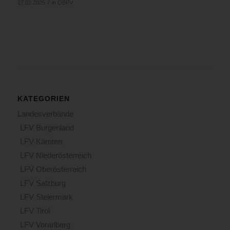
/
17.02.2025
in
ÖBFV
KATEGORIEN
Landesverbände
LFV Burgenland
LFV Kärnten
LFV Niederösterreich
LFV Oberösterreich
LFV Salzburg
LFV Steiermark
LFV Tirol
LFV Vorarlberg