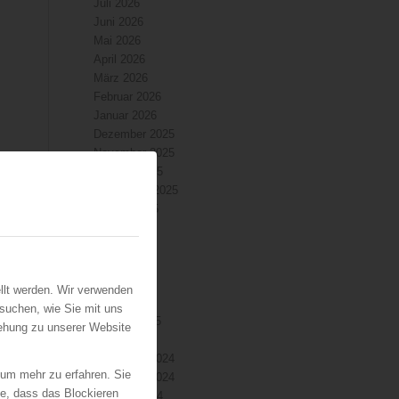
Juli 2026
Juni 2026
Mai 2026
April 2026
März 2026
Februar 2026
Januar 2026
Dezember 2025
November 2025
Oktober 2025
September 2025
August 2025
Juli 2025
Juni 2025
Mai 2025
April 2025
llt werden. Wir verwenden
März 2025
suchen, wie Sie mit uns
Februar 2025
iehung zu unserer Website
Januar 2025
Dezember 2024
 um mehr zu erfahren. Sie
November 2024
ie, dass das Blockieren
Oktober 2024