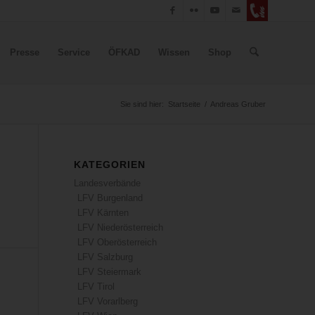
Presse
Service
ÖFKAD
Wissen
Shop
Sie sind hier:
Startseite
/
Andreas Gruber
KATEGORIEN
Landesverbände
LFV Burgenland
LFV Kärnten
LFV Niederösterreich
LFV Oberösterreich
LFV Salzburg
LFV Steiermark
LFV Tirol
LFV Vorarlberg