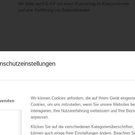
Mit dabei auch G-S-F mit einem Kurzvortrag im Klassenzimmer
und eine Vorführung von Batteriebränden.
nschutzeinstellungen
Wir können Cookies anfordern, die auf Ihrem Gerät eingeste
rwenden
Cookies, um uns mitzuteilen, wenn Sie unsere Websites be
interagieren, Ihre Nutzererfahrung verbessern und Ihre Bez
anpassen.
e
Klicken Sie auf die verschiedenen Kategorienüberschriften,
können auch einige Ihrer Einstellungen ändern. Beachten S