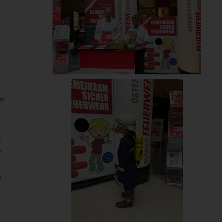
ge
“
s
n