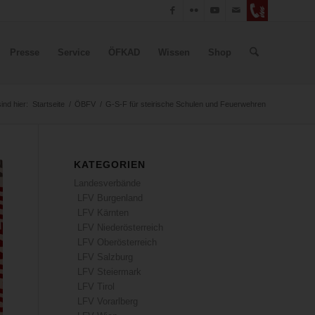
Presse
Service
ÖFKAD
Wissen
Shop
sind hier:
Startseite
/
ÖBFV
/
G-S-F für steirische Schulen und Feuerwehren
KATEGORIEN
Landesverbände
LFV Burgenland
LFV Kärnten
LFV Niederösterreich
LFV Oberösterreich
LFV Salzburg
LFV Steiermark
LFV Tirol
LFV Vorarlberg