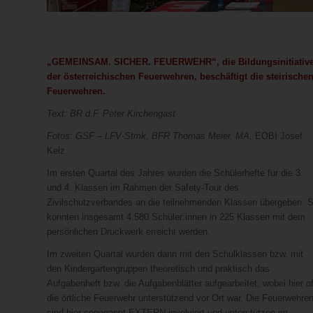
„GEMEINSAM. SICHER. FEUERWEHR“, die Bildungsinitiativ
der österreichischen Feuerwehren, beschäftigt die steirische
Feuerwehren.
Text: BR d.F. Peter Kirchengast
Fotos: GSF – LFV-Stmk, BFR Thomas Meier, MA,
EOBI Josef
Kelz
Im ersten Quartal des Jahres wurden die Schülerhefte für die 3.
und 4. Klassen im Rahmen der Safety-Tour des
Zivilschutzverbandes an die teilnehmenden Klassen übergeben. 
konnten insgesamt 4.580 Schüler:innen in 225 Klassen mit dem
persönlichen Druckwerk erreicht werden.
Im zweiten Quartal wurden dann mit den Schulklassen bzw. mit
den Kindergartengruppen theoretisch und praktisch das
Aufgabenheft bzw. die Aufgabenblätter aufgearbeitet, wobei hier of
die örtliche Feuerwehr unterstützend vor Ort war. Die Feuerwehre
sind hier sogenannt EXTERN involviert und unterstützen im