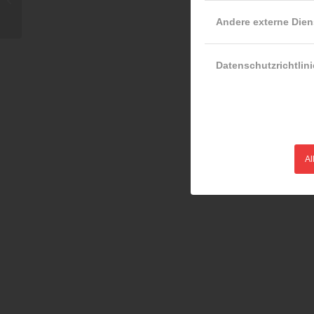
Lehrveranstaltung in
Andere externe Dien
Linz
Datenschutzrichtlini
Al