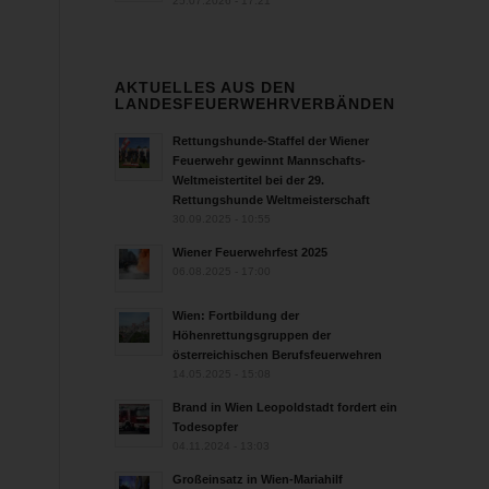
25.07.2026 - 17:21
AKTUELLES AUS DEN
LANDESFEUERWEHRVERBÄNDEN
Rettungshunde-Staffel der Wiener
Feuerwehr gewinnt Mannschafts-
Weltmeistertitel bei der 29.
Rettungshunde Weltmeisterschaft
30.09.2025 - 10:55
Wiener Feuerwehrfest 2025
06.08.2025 - 17:00
Wien: Fortbildung der
Höhenrettungsgruppen der
österreichischen Berufsfeuerwehren
14.05.2025 - 15:08
Brand in Wien Leopoldstadt fordert ein
Todesopfer
04.11.2024 - 13:03
Großeinsatz in Wien-Mariahilf