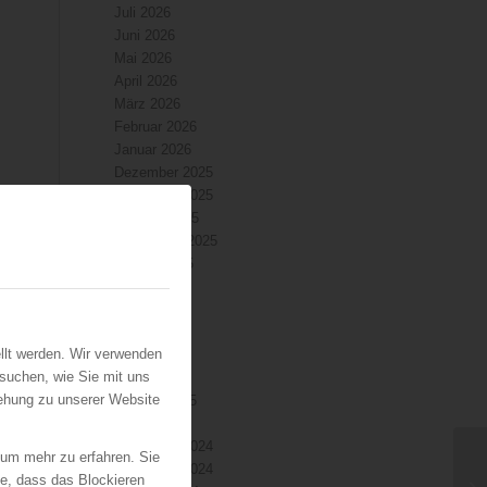
Juli 2026
Juni 2026
Mai 2026
April 2026
März 2026
Februar 2026
Januar 2026
Dezember 2025
November 2025
Oktober 2025
September 2025
August 2025
Juli 2025
Juni 2025
Mai 2025
llt werden. Wir verwenden
April 2025
suchen, wie Sie mit uns
März 2025
iehung zu unserer Website
Februar 2025
Januar 2025
Dezember 2024
 um mehr zu erfahren. Sie
November 2024
ie, dass das Blockieren