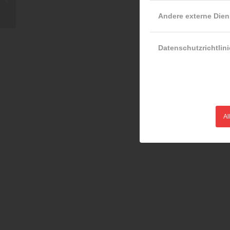
weniger
Andere externe Dien
Naturkatastrophen
Datenschutzrichtlini
Al