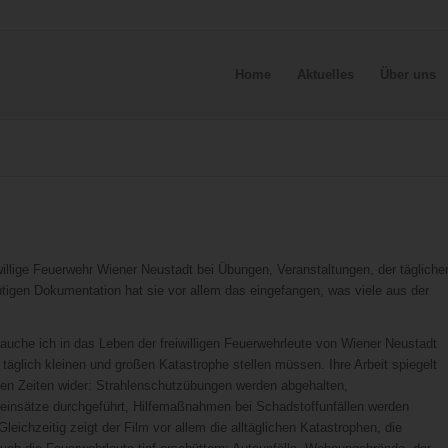
Home
Aktuelles
Über uns
iwillige Feuerwehr Wiener Neustadt bei Übungen, Veranstaltungen, der tägliche
nütigen Dokumentation hat sie vor allem das eingefangen, was viele aus der
auche ich in das Leben der freiwilligen Feuerwehrleute von Wiener Neustadt
h täglich kleinen und großen Katastrophe stellen müssen. Ihre Arbeit spiegelt
ilen Zeiten wider: Strahlenschutzübungen werden abgehalten,
insätze durchgeführt, Hilfemaßnahmen bei Schadstoffunfällen werden
 Gleichzeitig zeigt der Film vor allem die alltäglichen Katastrophen, die