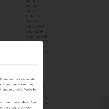
Juli 2026
Juni 2026
Mai 2026
April 2026
März 2026
Februar 2026
Januar 2026
Dezember 2025
November 2025
Oktober 2025
September 2025
August 2025
Juli 2025
Juni 2025
Mai 2025
April 2025
llt werden. Wir verwenden
März 2025
suchen, wie Sie mit uns
Februar 2025
iehung zu unserer Website
Januar 2025
Dezember 2024
 um mehr zu erfahren. Sie
November 2024
ie, dass das Blockieren
Oktober 2024