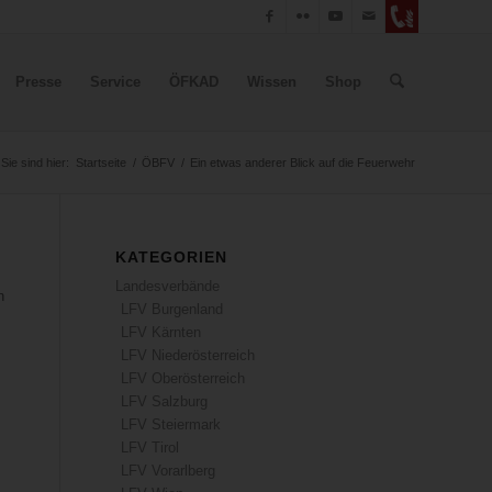
Presse
Service
ÖFKAD
Wissen
Shop
Sie sind hier:
Startseite
/
ÖBFV
/
Ein etwas anderer Blick auf die Feuerwehr
KATEGORIEN
Landesverbände
n
LFV Burgenland
LFV Kärnten
LFV Niederösterreich
LFV Oberösterreich
LFV Salzburg
LFV Steiermark
LFV Tirol
LFV Vorarlberg