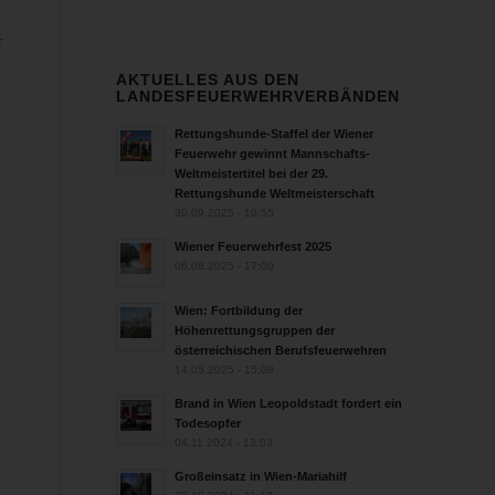
r
AKTUELLES AUS DEN
LANDESFEUERWEHRVERBÄNDEN
Rettungshunde-Staffel der Wiener
Feuerwehr gewinnt Mannschafts-
Weltmeistertitel bei der 29.
Rettungshunde Weltmeisterschaft
30.09.2025 - 10:55
Wiener Feuerwehrfest 2025
06.08.2025 - 17:00
Wien: Fortbildung der
Höhenrettungsgruppen der
österreichischen Berufsfeuerwehren
14.05.2025 - 15:08
Brand in Wien Leopoldstadt fordert ein
Todesopfer
04.11.2024 - 13:03
Großeinsatz in Wien-Mariahilf