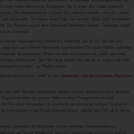
ch die Feuerwehrleute tief erschüttern: Autounfälle, Wohnungsbrände, der
od eines nahen Menschen. Ereignisse, die in unser aller Leben jederzeit
können. Die Feuerwehrleute schauen hin, während andere – wie ich – lieber
und verdrängen. Sie haben einen Plan, sie handeln. Doch auch sie bleiben
ührt: Die Begegnung mit dem Schicksal hinterlässt Spuren. Traumata, Angst
desar im Gespräch.
in unsere Feuerwehr fast unmerklich eingefügt. Sie ist ein Teil von uns
, zeigt sich auch Wiener Neustadts Kommandant Christian Pfeiffer zufrieden
itglieder ihr gegenüber öffnen und über ihr Erlebtes mit Judith sprechen.
e Augen öffnen kann. Der Film fängt perfekt ein, wie es so zugeht auf einer
ntgeltlich treffen“, so Pfeiffer weiter.
gendMedienKommission „JMK“ in ihrer
Datenbank eine bezeichnende Rezension
nt wie viele Übungen abgehalten werden und wie realistisch diese gestaltet
 Regisseurin trotz der großen Nähe zu ihren Protagonistinnen und
 Ihr Film führt niemanden vor und bleibt bei emotional heftigen Szenen in
 so die Kommission in der Positivkennzeichnung, welche den Film ab 8 Jahren
regtes Darstellen der Mitglieder und der fehlende Sensationalismus
aktionen auf Social Media und nach den Vorführungen entnehmen konnte.