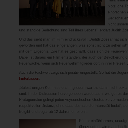
manchmal au
plötzliche T
einbrechen 
wegschauen 
nicht unber
und ständige Bedrohung sind Teil ihres Lebens“, erklärt Judith Z
Und das sieht man im Film eindrucksvoll: „Judith Zdesar hat sich 
geworden und hat das eingefangen, was sonst nicht zu sehen ist“
mit dem Ergebnis. „Sie hat es geschafft, dass sich die Feuerwehrm
Dabei ist daraus ein Film entstanden, der auch der Bevölkerung di
Feuerwache, wenn sich Feuerwehrmitglieder dort in ihrer Freizeit une
Auch die Fachwelt zeigt sich positiv eingestellt. So hat die Ju
hinterlassen
:
„Selbst einigen Kommissionsmitgliedern war bis dahin nicht bekan
sind. In der Diskussion hervorgehoben wurde auch, wie gut es der
Protagonisten gelingt jeden voyeuristischen Gestus zu vermeiden:
respektvoller Distanz, ohne dass deshalb die Intensität leidet“,
freigibt und sogar ab 12 Jahren empfiehlt.
Für ihr einfühlsames, unaufge
überzeugten, wie man den Re