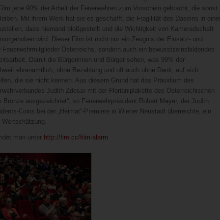
 Film jene 90% der Arbeit der Feuerwehren zum Vorschein gebracht, die sonst
leiben. Mit ihrem Werk hat sie es geschafft, die Fragilität des Daseins in eine
zustellen, dass niemand bloßgestellt und die Wichtigkeit von Kameradschaft
ervorgehoben wird. Dieser Film ist nicht nur ein Zeugnis der Einsatz- und
0 Feuerwehrmitglieder Österreichs, sondern auch ein bewusstseinsbildendes
keitsarbeit. Damit die Bürgerinnen und Bürger sehen, was 99% der
chweit ehrenamtlich, ohne Bezahlung und oft auch ohne Dank, auf sich
en, die sie nicht kennen. Aus diesem Grund hat das Präsidium des
wehrverbandes Judith Zdesar mit der Florianiplakette des Österreichischen
 Bronze ausgezeichnet“, so Feuerwehrpräsident Robert Mayer, der Judith
dents-Coins bei der „Heimat“-Premiere in Wiener Neustadt überreichte, ein
 Wertschätzung.
findet man unter
http://fire.cc/film-alarm