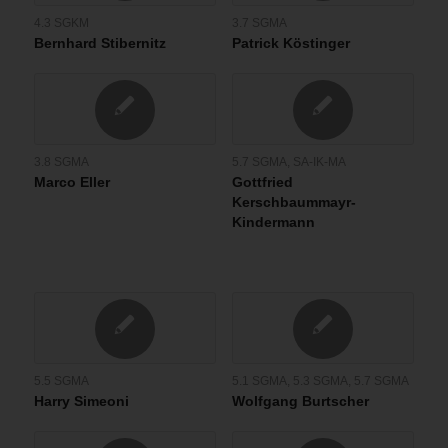
4.3 SGKM
3.7 SGMA
Bernhard Stibernitz
Patrick Köstinger
3.8 SGMA
5.7 SGMA
,
SA-IK-MA
Marco Eller
Gottfried
Kerschbaummayr-
Kindermann
5.5 SGMA
5.1 SGMA
,
5.3 SGMA
,
5.7 SGMA
Harry Simeoni
Wolfgang Burtscher