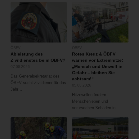
ÖBFV
ÖBFV
Ableistung des
Rotes Kreuz & ÖBFV
Zivildienstes beim ÖBFV?
warnen vor Extremhitze:
„Mensch und Umwelt in
07.08.2026
Gefahr – bleiben Sie
Das Generalsekretariat des
achtsam!“
ÖBFV sucht Zivildiener für das
05.08.2026
Jahr…
Hitzewellen fordern
Menschenleben und
verursachen Schäden in…