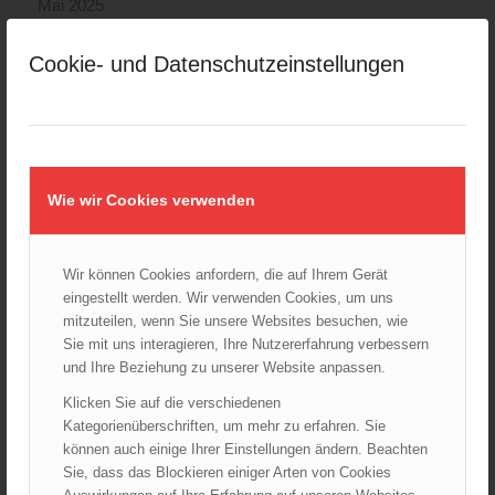
Mai 2025
April 2025
Cookie- und Datenschutzeinstellungen
März 2025
Februar 2025
Januar 2025
Dezember 2024
November 2024
Wie wir Cookies verwenden
Oktober 2024
September 2024
August 2024
Wir können Cookies anfordern, die auf Ihrem Gerät
eingestellt werden. Wir verwenden Cookies, um uns
Juli 2024
mitzuteilen, wenn Sie unsere Websites besuchen, wie
Juni 2024
Sie mit uns interagieren, Ihre Nutzererfahrung verbessern
Mai 2024
und Ihre Beziehung zu unserer Website anpassen.
April 2024
Klicken Sie auf die verschiedenen
März 2024
Kategorienüberschriften, um mehr zu erfahren. Sie
können auch einige Ihrer Einstellungen ändern. Beachten
Februar 2024
Sie, dass das Blockieren einiger Arten von Cookies
Januar 2024