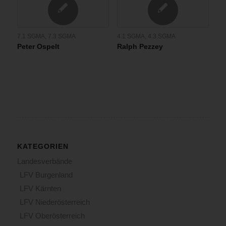
7.1 SGMA
,
7.3 SGMA
4.1 SGMA
,
4.3 SGMA
Peter Ospelt
Ralph Pezzey
KATEGORIEN
Landesverbände
LFV Burgenland
LFV Kärnten
LFV Niederösterreich
LFV Oberösterreich