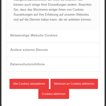
Mai 2024
können auch einige Ihrer Einstellungen ändern. Beachten
April 2024
Sie, dass das Blockieren einiger Arten von Cookies
März 2024
Auswirkungen auf Ihre Erfahrung auf unseren Websites
Februar 2024
und auf die Dienste haben kann, die wir anbieten können.
Januar 2024
Dezember 2023
Notwendige Website Cookies
November 2023
Oktober 2023
Andere externe Dienste
September 2023
August 2023
Datenschutzrichtlinie
Juli 2023
Juni 2023
Mai 2023
April 2023
Alle Cookies akzeptieren
Minimum an Cookies aktivieren
März 2023
Cookies ablehnen
Februar 2023
Januar 2023