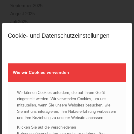
September 2025
August 2025
Juli 2025
Juni 2025
Cookie- und Datenschutzeinstellungen
Mai 2025
April 2025
März 2025
Februar 2025
Januar 2025
Wie wir Cookies verwenden
Dezember 2024
November 2024
Wir können Cookies anfordern, die auf Ihrem Gerät
Oktober 2024
eingestellt werden. Wir verwenden Cookies, um uns
September 2024
mitzuteilen, wenn Sie unsere Websites besuchen, wie
August 2024
Sie mit uns interagieren, Ihre Nutzererfahrung verbessern
und Ihre Beziehung zu unserer Website anpassen.
Juli 2024
Juni 2024
Klicken Sie auf die verschiedenen
Kategorienüberschriften, um mehr zu erfahren. Sie