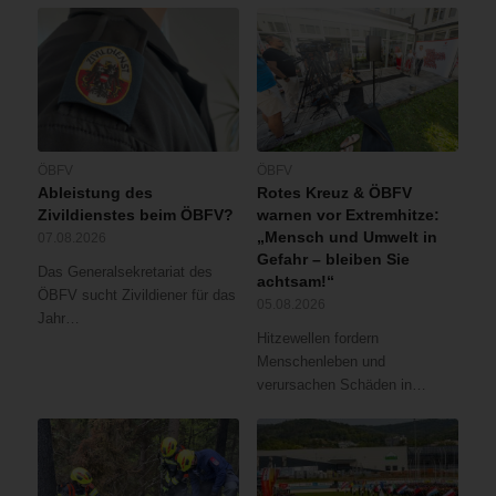
ÖBFV
ÖBFV
Ableistung des
Rotes Kreuz & ÖBFV
Zivildienstes beim ÖBFV?
warnen vor Extremhitze:
„Mensch und Umwelt in
07.08.2026
Gefahr – bleiben Sie
Das Generalsekretariat des
achtsam!“
ÖBFV sucht Zivildiener für das
05.08.2026
Jahr…
Hitzewellen fordern
Menschenleben und
verursachen Schäden in…