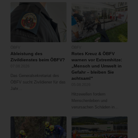
ÖBFV
ÖBFV
Ableistung des
Rotes Kreuz & ÖBFV
Zivildienstes beim ÖBFV?
warnen vor Extremhitze:
„Mensch und Umwelt in
07.08.2026
Gefahr – bleiben Sie
Das Generalsekretariat des
achtsam!“
ÖBFV sucht Zivildiener für das
05.08.2026
Jahr…
Hitzewellen fordern
Menschenleben und
verursachen Schäden in…