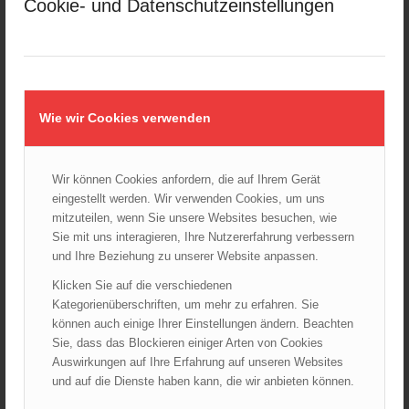
Cookie- und Datenschutzeinstellungen
Januar 2025
Dezember 2024
November 2024
Oktober 2024
September 2024
Wie wir Cookies verwenden
August 2024
Juli 2024
Wir können Cookies anfordern, die auf Ihrem Gerät
Juni 2024
eingestellt werden. Wir verwenden Cookies, um uns
Mai 2024
mitzuteilen, wenn Sie unsere Websites besuchen, wie
April 2024
Sie mit uns interagieren, Ihre Nutzererfahrung verbessern
März 2024
und Ihre Beziehung zu unserer Website anpassen.
Februar 2024
Klicken Sie auf die verschiedenen
Januar 2024
Kategorienüberschriften, um mehr zu erfahren. Sie
können auch einige Ihrer Einstellungen ändern. Beachten
Dezember 2023
Sie, dass das Blockieren einiger Arten von Cookies
November 2023
Auswirkungen auf Ihre Erfahrung auf unseren Websites
Oktober 2023
und auf die Dienste haben kann, die wir anbieten können.
September 2023