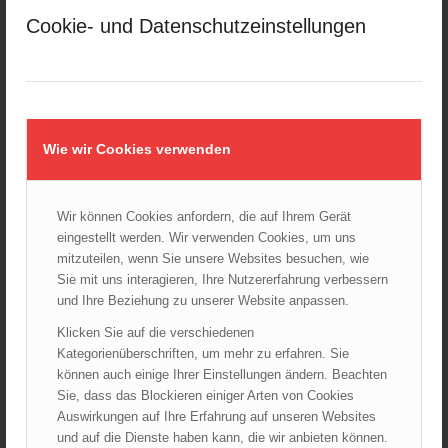
Februar 2025
Cookie- und Datenschutzeinstellungen
Januar 2025
Dezember 2024
November 2024
Oktober 2024
Wie wir Cookies verwenden
September 2024
August 2024
Juli 2024
Wir können Cookies anfordern, die auf Ihrem Gerät
Juni 2024
eingestellt werden. Wir verwenden Cookies, um uns
mitzuteilen, wenn Sie unsere Websites besuchen, wie
Mai 2024
Sie mit uns interagieren, Ihre Nutzererfahrung verbessern
April 2024
und Ihre Beziehung zu unserer Website anpassen.
März 2024
Klicken Sie auf die verschiedenen
Februar 2024
Kategorienüberschriften, um mehr zu erfahren. Sie
Januar 2024
können auch einige Ihrer Einstellungen ändern. Beachten
Sie, dass das Blockieren einiger Arten von Cookies
Dezember 2023
Auswirkungen auf Ihre Erfahrung auf unseren Websites
November 2023
und auf die Dienste haben kann, die wir anbieten können.