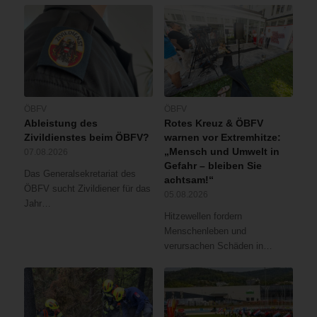
ÖBFV
ÖBFV
Ableistung des
Rotes Kreuz & ÖBFV
Zivildienstes beim ÖBFV?
warnen vor Extremhitze:
„Mensch und Umwelt in
07.08.2026
Gefahr – bleiben Sie
Das Generalsekretariat des
achtsam!“
ÖBFV sucht Zivildiener für das
05.08.2026
Jahr…
Hitzewellen fordern
Menschenleben und
verursachen Schäden in…