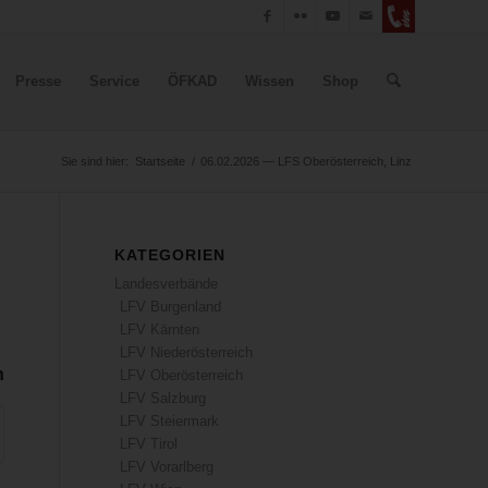
Presse
Service
ÖFKAD
Wissen
Shop
Sie sind hier:
Startseite
/
06.02.2026 — LFS Oberösterreich, Linz
KATEGORIEN
Landesverbände
LFV Burgenland
LFV Kärnten
LFV Niederösterreich
n
LFV Oberösterreich
LFV Salzburg
LFV Steiermark
LFV Tirol
LFV Vorarlberg