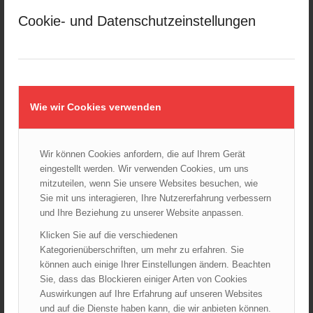
März 2025
Cookie- und Datenschutzeinstellungen
Februar 2025
Januar 2025
Dezember 2024
November 2024
Oktober 2024
Wie wir Cookies verwenden
September 2024
August 2024
Juli 2024
Wir können Cookies anfordern, die auf Ihrem Gerät
eingestellt werden. Wir verwenden Cookies, um uns
Juni 2024
mitzuteilen, wenn Sie unsere Websites besuchen, wie
Mai 2024
Sie mit uns interagieren, Ihre Nutzererfahrung verbessern
April 2024
und Ihre Beziehung zu unserer Website anpassen.
März 2024
Klicken Sie auf die verschiedenen
Februar 2024
Kategorienüberschriften, um mehr zu erfahren. Sie
können auch einige Ihrer Einstellungen ändern. Beachten
Januar 2024
Sie, dass das Blockieren einiger Arten von Cookies
Dezember 2023
Auswirkungen auf Ihre Erfahrung auf unseren Websites
November 2023
und auf die Dienste haben kann, die wir anbieten können.