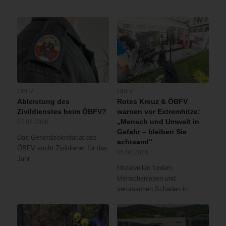
ÖBFV
ÖBFV
Ableistung des
Rotes Kreuz & ÖBFV
Zivildienstes beim ÖBFV?
warnen vor Extremhitze:
„Mensch und Umwelt in
07.08.2026
Gefahr – bleiben Sie
Das Generalsekretariat des
achtsam!“
ÖBFV sucht Zivildiener für das
05.08.2026
Jahr…
Hitzewellen fordern
Menschenleben und
verursachen Schäden in…