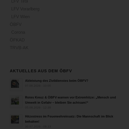
LFV Tirol
LFV Vorarlberg
LFV Wien
ÖBFV
Corona
ÖFKAD
TRVB-AK
AKTUELLES AUS DEM ÖBFV
Ableistung des Zivildienstes beim ÖBFV?
07.08.2026 - 10:00
Rotes Kreuz & ÖBFV warnen vor Extremhitze: „Mensch und
Umwelt in Gefahr – bleiben Sie achtsam!“
05.08.2026 - 12:38
Hitzestress im Feuerwehreinsatz: Die Mannschaft im Blick
behalten!
30.07.2026 - 08:33