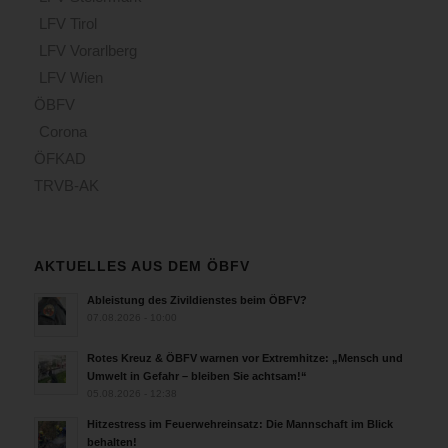
LFV Tirol
LFV Vorarlberg
LFV Wien
ÖBFV
Corona
ÖFKAD
TRVB-AK
AKTUELLES AUS DEM ÖBFV
Ableistung des Zivildienstes beim ÖBFV?
07.08.2026 - 10:00
Rotes Kreuz & ÖBFV warnen vor Extremhitze: „Mensch und
Umwelt in Gefahr – bleiben Sie achtsam!“
05.08.2026 - 12:38
Hitzestress im Feuerwehreinsatz: Die Mannschaft im Blick
behalten!