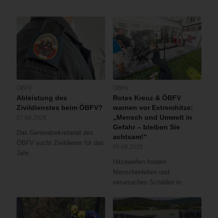
ÖBFV
ÖBFV
Ableistung des
Rotes Kreuz & ÖBFV
Zivildienstes beim ÖBFV?
warnen vor Extremhitze:
„Mensch und Umwelt in
07.08.2026
Gefahr – bleiben Sie
Das Generalsekretariat des
achtsam!“
ÖBFV sucht Zivildiener für das
05.08.2026
Jahr…
Hitzewellen fordern
Menschenleben und
verursachen Schäden in…