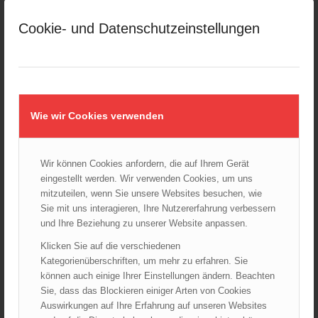
März 2025
Cookie- und Datenschutzeinstellungen
Februar 2025
Januar 2025
Dezember 2024
November 2024
Oktober 2024
Wie wir Cookies verwenden
September 2024
August 2024
Wir können Cookies anfordern, die auf Ihrem Gerät
Juli 2024
eingestellt werden. Wir verwenden Cookies, um uns
Juni 2024
mitzuteilen, wenn Sie unsere Websites besuchen, wie
Mai 2024
Sie mit uns interagieren, Ihre Nutzererfahrung verbessern
und Ihre Beziehung zu unserer Website anpassen.
April 2024
März 2024
Klicken Sie auf die verschiedenen
Kategorienüberschriften, um mehr zu erfahren. Sie
Februar 2024
können auch einige Ihrer Einstellungen ändern. Beachten
Januar 2024
Sie, dass das Blockieren einiger Arten von Cookies
Dezember 2023
Auswirkungen auf Ihre Erfahrung auf unseren Websites