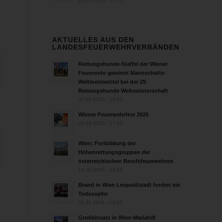
25.07.2026 - 17:21
AKTUELLES AUS DEN
LANDESFEUERWEHRVERBÄNDEN
Rettungshunde-Staffel der Wiener
Feuerwehr gewinnt Mannschafts-
Weltmeistertitel bei der 29.
Rettungshunde Weltmeisterschaft
30.09.2025 - 10:55
Wiener Feuerwehrfest 2025
06.08.2025 - 17:00
Wien: Fortbildung der
Höhenrettungsgruppen der
österreichischen Berufsfeuerwehren
14.05.2025 - 15:08
Brand in Wien Leopoldstadt fordert ein
Todesopfer
04.11.2024 - 13:03
Großeinsatz in Wien-Mariahilf