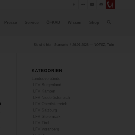
Presse
Service
ÖFKAD
Wissen
Shop
Sie sind hier:
Startseite
/
26.01.2026 — NÖFSZ, Tulln
KATEGORIEN
Landesverbände
LFV Burgenland
LFV Kärnten
LFV Niederösterreich
n
LFV Oberösterreich
LFV Salzburg
LFV Steiermark
LFV Tirol
LFV Vorarlberg