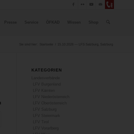
Presse
Service
ÖFKAD
Wissen
Shop
Sie sind hier:
Startseite
/
15.10.2026 — LFS Salzburg, Salzburg
KATEGORIEN
Landesverbände
LFV Burgenland
LFV Kärnten
LFV Niederösterreich
n
LFV Oberösterreich
LFV Salzburg
LFV Steiermark
LFV Tirol
LFV Vorarlberg