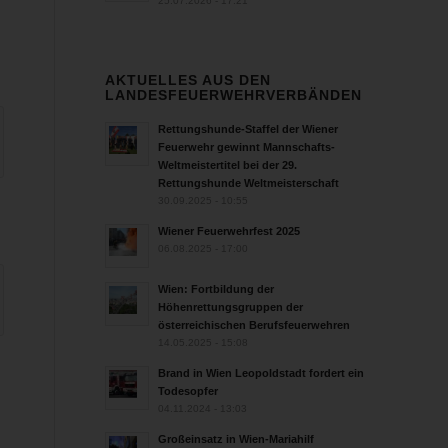
25.07.2026 - 17:21
AKTUELLES AUS DEN
LANDESFEUERWEHRVERBÄNDEN
Rettungshunde-Staffel der Wiener
Feuerwehr gewinnt Mannschafts-
Weltmeistertitel bei der 29.
Rettungshunde Weltmeisterschaft
30.09.2025 - 10:55
Wiener Feuerwehrfest 2025
06.08.2025 - 17:00
Wien: Fortbildung der
Höhenrettungsgruppen der
österreichischen Berufsfeuerwehren
14.05.2025 - 15:08
Brand in Wien Leopoldstadt fordert ein
Todesopfer
04.11.2024 - 13:03
Großeinsatz in Wien-Mariahilf