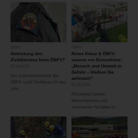
ÖBFV
ÖBFV
Ableistung des
Rotes Kreuz & ÖBFV
Zivildienstes beim ÖBFV?
warnen vor Extremhitze:
„Mensch und Umwelt in
07.08.2026
Gefahr – bleiben Sie
Das Generalsekretariat des
achtsam!“
ÖBFV sucht Zivildiener für das
05.08.2026
Jahr…
Hitzewellen fordern
Menschenleben und
verursachen Schäden in…