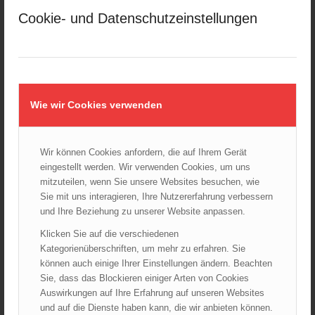
Februar 2025
Cookie- und Datenschutzeinstellungen
Januar 2025
Dezember 2024
November 2024
Oktober 2024
Wie wir Cookies verwenden
September 2024
August 2024
Juli 2024
Wir können Cookies anfordern, die auf Ihrem Gerät
Juni 2024
eingestellt werden. Wir verwenden Cookies, um uns
mitzuteilen, wenn Sie unsere Websites besuchen, wie
Mai 2024
Sie mit uns interagieren, Ihre Nutzererfahrung verbessern
April 2024
und Ihre Beziehung zu unserer Website anpassen.
März 2024
Klicken Sie auf die verschiedenen
Februar 2024
Kategorienüberschriften, um mehr zu erfahren. Sie
Januar 2024
können auch einige Ihrer Einstellungen ändern. Beachten
Sie, dass das Blockieren einiger Arten von Cookies
Dezember 2023
Auswirkungen auf Ihre Erfahrung auf unseren Websites
November 2023
und auf die Dienste haben kann, die wir anbieten können.