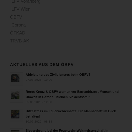
LFV Vorarlberg
LFV Wien
ÖBFV
Corona
ÖFKAD
TRVB-AK
AKTUELLES AUS DEM ÖBFV
Ableistung des Zivildienstes beim ÖBFV?
07.08.2026 - 10:00
Rotes Kreuz & ÖBFV warnen vor Extremhitze: „Mensch und
Umwelt in Gefahr – bleiben Sie achtsam!“
05.08.2026 - 12:38
Hitzestress im Feuerwehreinsatz: Die Mannschaft im Blick
behalten!
30.07.2026 - 08:33
Siegerehrung bei der Feuerwehr-Weltmeisterschaft in