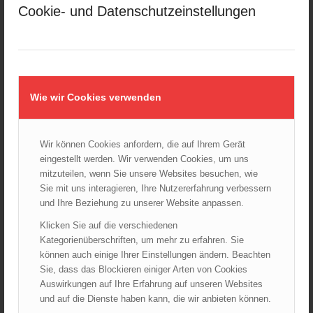
Februar 2025
Cookie- und Datenschutzeinstellungen
Januar 2025
Dezember 2024
November 2024
Oktober 2024
September 2024
Wie wir Cookies verwenden
August 2024
Juli 2024
Wir können Cookies anfordern, die auf Ihrem Gerät
Juni 2024
eingestellt werden. Wir verwenden Cookies, um uns
Mai 2024
mitzuteilen, wenn Sie unsere Websites besuchen, wie
Sie mit uns interagieren, Ihre Nutzererfahrung verbessern
April 2024
und Ihre Beziehung zu unserer Website anpassen.
März 2024
Klicken Sie auf die verschiedenen
Februar 2024
Kategorienüberschriften, um mehr zu erfahren. Sie
Januar 2024
können auch einige Ihrer Einstellungen ändern. Beachten
Dezember 2023
Sie, dass das Blockieren einiger Arten von Cookies
November 2023
Auswirkungen auf Ihre Erfahrung auf unseren Websites
und auf die Dienste haben kann, die wir anbieten können.
Oktober 2023