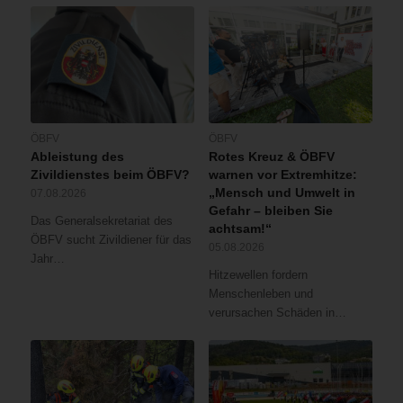
ÖBFV
ÖBFV
Ableistung des
Rotes Kreuz & ÖBFV
Zivildienstes beim ÖBFV?
warnen vor Extremhitze:
„Mensch und Umwelt in
07.08.2026
Gefahr – bleiben Sie
Das Generalsekretariat des
achtsam!“
ÖBFV sucht Zivildiener für das
05.08.2026
Jahr…
Hitzewellen fordern
Menschenleben und
verursachen Schäden in…