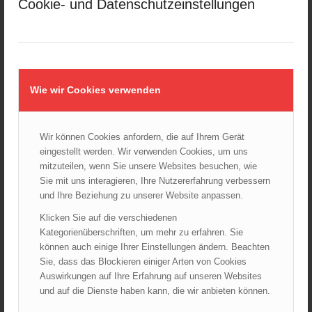
Cookie- und Datenschutzeinstellungen
Januar 2025
Dezember 2024
November 2024
Oktober 2024
September 2024
Wie wir Cookies verwenden
August 2024
Juli 2024
Wir können Cookies anfordern, die auf Ihrem Gerät
Juni 2024
eingestellt werden. Wir verwenden Cookies, um uns
Mai 2024
mitzuteilen, wenn Sie unsere Websites besuchen, wie
April 2024
Sie mit uns interagieren, Ihre Nutzererfahrung verbessern
März 2024
und Ihre Beziehung zu unserer Website anpassen.
Februar 2024
Klicken Sie auf die verschiedenen
Januar 2024
Kategorienüberschriften, um mehr zu erfahren. Sie
können auch einige Ihrer Einstellungen ändern. Beachten
Dezember 2023
Sie, dass das Blockieren einiger Arten von Cookies
November 2023
Auswirkungen auf Ihre Erfahrung auf unseren Websites
Oktober 2023
und auf die Dienste haben kann, die wir anbieten können.
September 2023