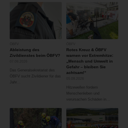
ÖBFV
ÖBFV
Ableistung des
Rotes Kreuz & ÖBFV
Zivildienstes beim ÖBFV?
warnen vor Extremhitze:
„Mensch und Umwelt in
07.08.2026
Gefahr – bleiben Sie
Das Generalsekretariat des
achtsam!“
ÖBFV sucht Zivildiener für das
05.08.2026
Jahr…
Hitzewellen fordern
Menschenleben und
verursachen Schäden in…