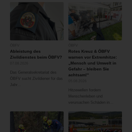
ÖBFV
ÖBFV
Ableistung des
Rotes Kreuz & ÖBFV
Zivildienstes beim ÖBFV?
warnen vor Extremhitze:
„Mensch und Umwelt in
07.08.2026
Gefahr – bleiben Sie
Das Generalsekretariat des
achtsam!“
ÖBFV sucht Zivildiener für das
05.08.2026
Jahr…
Hitzewellen fordern
Menschenleben und
verursachen Schäden in…