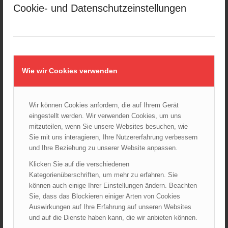
Februar 2025
Cookie- und Datenschutzeinstellungen
Januar 2025
Dezember 2024
November 2024
Oktober 2024
September 2024
Wie wir Cookies verwenden
August 2024
Juli 2024
Wir können Cookies anfordern, die auf Ihrem Gerät
Juni 2024
eingestellt werden. Wir verwenden Cookies, um uns
Mai 2024
mitzuteilen, wenn Sie unsere Websites besuchen, wie
Sie mit uns interagieren, Ihre Nutzererfahrung verbessern
April 2024
und Ihre Beziehung zu unserer Website anpassen.
März 2024
Klicken Sie auf die verschiedenen
Februar 2024
Kategorienüberschriften, um mehr zu erfahren. Sie
Januar 2024
können auch einige Ihrer Einstellungen ändern. Beachten
Dezember 2023
Sie, dass das Blockieren einiger Arten von Cookies
November 2023
Auswirkungen auf Ihre Erfahrung auf unseren Websites
und auf die Dienste haben kann, die wir anbieten können.
Oktober 2023