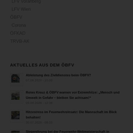
LFV Vorarlberg
LFV Wien
ÖBFV
Corona
ÖFKAD
TRVB-AK
AKTUELLES AUS DEM ÖBFV
Ableistung des Zivildienstes beim ÖBFV?
07.08.2026 - 10:00
Rotes Kreuz & ÖBFV warnen vor Extremhitze: „Mensch und
Umwelt in Gefahr – bleiben Sie achtsam!“
05.08.2026 - 12:38
Hitzestress im Feuerwehreinsatz: Die Mannschaft im Blick
behalten!
30.07.2026 - 08:33
Siegerehrung bei der Feuerwehr-Weltmeisterschaft in