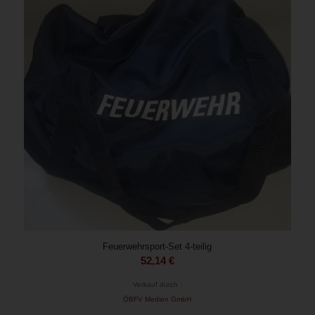
Feuerwehrsport-Set 4-teilig
52,14
€
Verkauf durch :
ÖBFV Medien GmbH