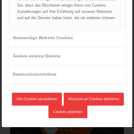
Sie, dass das Blockieren einiger Arten von Cookies
Auswirkungen auf Ihre Erfahrung auf unseren Websites
und auf die Dienste haben kann, die wir anbieten können.
Handtuch Feuerwehr
27,20
€
Verkauf durch :
Notwendige Website Cookies
ÖBFV Medien GmbH
Andere externe Dienste
Datenschutzrichtlinie
Alle Cookies akzeptieren
Minimum an Cookies aktivieren
Cookies ablehnen