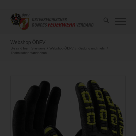
Webshop ÖBFV
Sie sind hier:
Startseite
/
Webshop ÖBFV
/
Kleidung und mehr
/
Technischer Handschuh