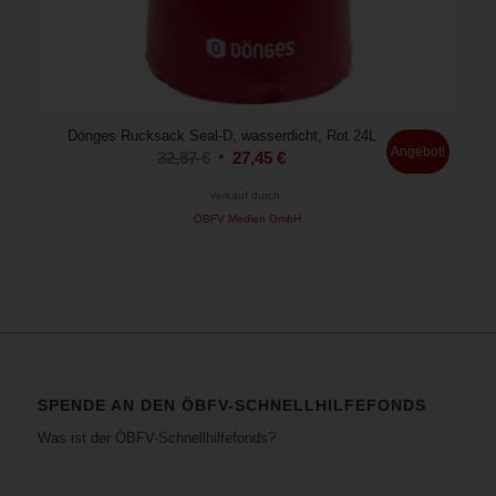
Dönges Rucksack Seal-D, wasserdicht, Rot 24L
Angebot!
Ursprünglicher
Aktueller
32,87
€
27,45
€
Preis
Preis
Verkauf durch :
war:
ist:
ÖBFV Medien GmbH
32,87 €
27,45 €.
SPENDE AN DEN ÖBFV-SCHNELLHILFEFONDS
Was ist der ÖBFV-Schnellhilfefonds?