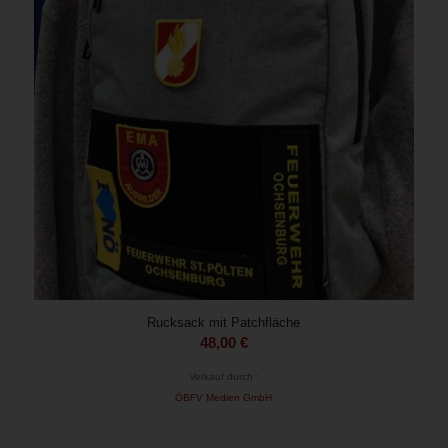
Rucksack mit Patchfläche
48,00
€
Verkauf durch :
ÖBFV Medien GmbH