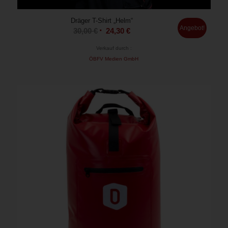
Dräger T-Shirt „Helm“
Angebot!
30,00
€
24,30
€
Verkauf durch :
ÖBFV Medien GmbH